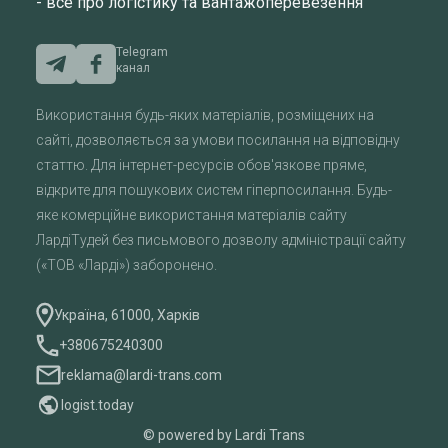
- все про логістику та вантажоперевезення
Telegram
канал
Використання будь-яких матеріалів, розміщених на
сайті, дозволяється за умови посилання на відповідну
статтю. Для інтернет-ресурсів обов'язкове пряме,
відкрите для пошукових систем гіперпосилання. Будь-
яке комерційне використання матеріалів сайту
ЛардіТудей без письмового дозволу адміністрації сайту
(«ТОВ «Ларді») заборонено.
Україна, 61000, Харків
+380675240300
reklama@lardi-trans.com
logist.today
© powered by Lardi Trans