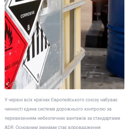
У червні всіх країнах Європейського союзу набуває
чинності єдина система дорожнього контролю за
перевезенням небезпечних вантажів за стандартами
ADR. Основним змінами стає впровадження