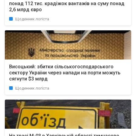
понад 112 тис. крадіжок вантажів на суму понад
2,6 млрд євро
Щоденник логіста
Висоцький: збитки сільськогосподарського
сектору України через напади на порти можуть
сягнути $3 млрд
Щоденник логіста
На трасі М-03 в Харківській області тимчасово