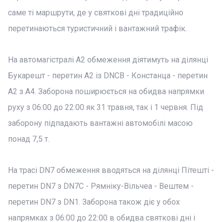
саме ті маршрути, де у святкові дні традиційно
перетинаються туристичний і вантажний трафік.
На автомагістралі A2 обмеження діятимуть на ділянці
Букарешт - перетин A2 із DNCB - Констанца - перетин
A2 з А4. Заборона поширюється на обидва напрямки
руху з 06:00 до 22:00 як 31 травня, так і 1 червня. Під
заборону підпадають вантажні автомобілі масою
понад 7,5 т.
На трасі DN7 обмеження вводяться на ділянці Пітешті -
перетин DN7 з DN7C - Рямніку-Вільчеа - Вештем -
перетин DN7 з DN1. Заборона також діє у обох
напрямках з 06:00 до 22:00 в обидва святкові дні і