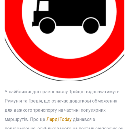
У найближчі дні православну Трійцю відзначатимуть
Румунія та Греція, що означає додаткові обмеження
для важкого транспорту на частині популярних
маршрутів. Про це
Ларді.Today
дізнався з
повідомлення, опублікованого на порталі cargonews.eu.