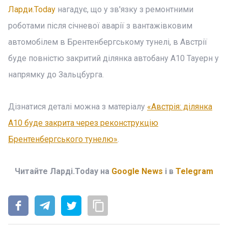
Ларди.Today
нагадує, що у зв'язку з ремонтними
роботами після січневої аварії з вантажівковим
автомобілем в Брентенбергському тунелі, в Австрії
буде повністю закритий ділянка автобану A10 Тауерн у
напрямку до Зальцбурга.
Дізнатися деталі можна з матеріалу
«Австрія: ділянка
A10 буде закрита через реконструкцію
Брентенбергського тунелю»
.
Читайте Ларді.Today на
Google News
і в
Telegram