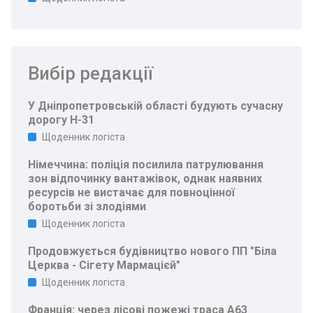
Вибір редакції
У Дніпропетровській області будують сучасну
дорогу Н-31
Щоденник логіста
Німеччина: поліція посилила патрулювання
зон відпочинку вантажівок, однак наявних
ресурсів не вистачає для повноцінної
боротьби зі злодіями
Щоденник логіста
Продовжується будівництво нового ПП "Біла
Церква - Сігету Мармацієй"
Щоденник логіста
Франція: через лісові пожежі траса A63