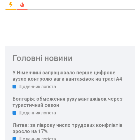
Головні новини
У Німеччині запрацювало перше цифрове
вузло контролю ваги вантажівок на трасі A4
Щоденник логіста
Болгарія: обмеження руху вантажівок через
туристичний сезон
Щоденник логіста
Литва: за півроку число трудових конфліктів
зросло на 17%
Щоденник логіста