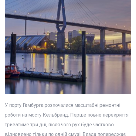
У порту Гамбурга розпочалися масштабні ремонтні
роботи на мосту Кельбранд. Перше повне перекриття
триватиме три дні, після чого рух буде частково
відновлено тільки по одній смузі. Влада попереджає