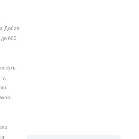
ь
м. Добре
 до 600
несуть
гу,
оді
ахові
ала
ти