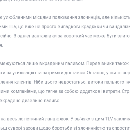
, є улюбленими місцями полювання злочинців, але кількіст
ними TLV, це вже не просто випадкові крадіжки чи вандаліз
ійно. З однієї вантажівки за короткий час може бути злито
я.
обмежуються лише вкраденим паливом. Перевізники також 
ти на утилізацію та затримки доставки. Останнє, у свою чер
ення клієнтів. Ніби цього недостатньо, витоки пального ін
и компаніями, що тягне за собою додаткові витрати. Стр
 вкрадене дизельне паливо.
 на весь логістичний ланцюжок. У зв'язку з цим TLV заклик
льш суворі заходи щодо боротьби зі злочинністю та спрости