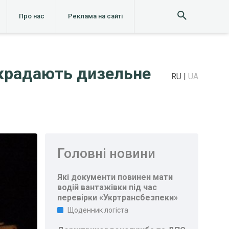
Про нас
Реклама на сайті
икрадають дизельне
RU
UA
Головні новини
Які документи повинен мати
водій вантажівки під час
перевірки «Укртрансбезпеки»
Щоденник логіста