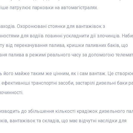
стіше патрулює парковки на автомагістралях.
заходів. Охоронювані стоянки для вантажівок з
ностями для водіїв повинні ускладнити дії злочинців. Наб
хисту від перекачування палива, кришки паливних баків, що
рівня палива в режимі реального часу за допомогою телемат
ь його майже таким же цінним, як і сам вантаж. Це створює
 ефективніші транспортні засоби, застарілі дизельні баки р
очинності.
ризводить до збільшення кількості крадіжок дизельного па
ів, вантажівок та складів, що має відчутні наслідки для