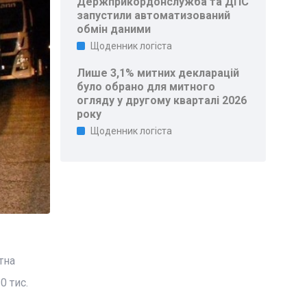
Держприкордонслужба та ДПС
запустили автоматизований
обмін даними
Щоденник логіста
Лише 3,1% митних декларацій
було обрано для митного
огляду у другому кварталі 2026
року
Щоденник логіста
тна
0 тис.