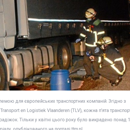
емою для європейських транспортних компаній. Згідно з
ansport en Logistiek Vlaanderen (TLV), кожна п’ята транспор
адіжок. Тільки у квітні цього року було викрадено понад 1
іалу, опублікованого на порталі ttm.nl.