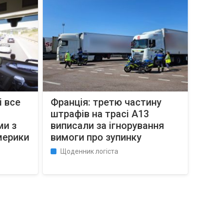
 все
Франція: третю частину
штрафів на трасі A13
ми з
виписали за ігнорування
мерики
вимоги про зупинку
Щоденник логіста