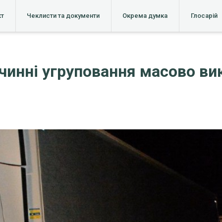
кт
Чеклисти та документи
Окрема думка
Глосарій
лочинні угруповання масово в