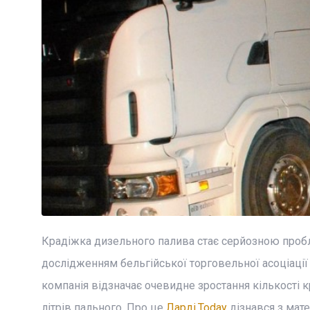
Крадіжка дизельного палива стає серйозною пробл
дослідженням бельгійської торговельної асоціації Tr
компанія відзначає очевидне зростання кількості кр
літрів пального. Про це
Ларді.Today
дізнався з матер