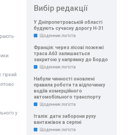
Вибір редакції
У Дніпропетровській області
будують сучасну дорогу Н-31
Щоденник логіста
ирають
Франція: через лісові пожежі
траса A63 залишається
ики.
закритою у напрямку до Бордо
Щоденник логіста
 гіркий
Набули чинності оновлені
аптово
правила роботи та відпочинку
водіїв комерційного
автомобільного транспорту
Щоденник логіста
льного у
Італія: дати заборони руху
вантажівок в серпні
Щоденник логіста