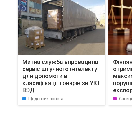
Митна служба впровадила
Фінлян
сервіс штучного інтелекту
отрим
для допомоги в
максим
класифікації товарів за УКТ
поруше
ВЭД
експор
Щоденник логіста
Санкці