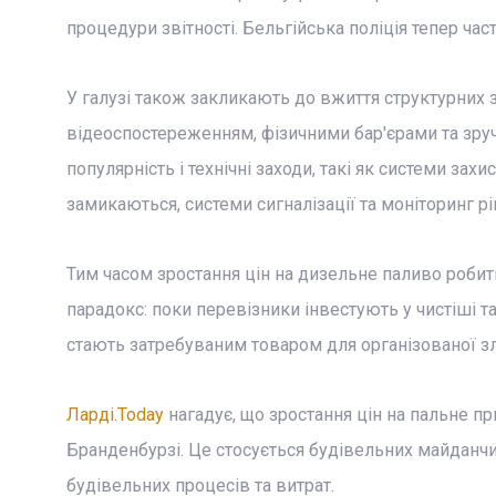
процедури звітності. Бельгійська поліція тепер ча
У галузі також закликають до вжиття структурних 
відеоспостереженням, фізичними бар'єрами та зруч
популярність і технічні заходи, такі як системи за
замикаються, системи сигналізації та моніторинг 
Тим часом зростання цін на дизельне паливо робит
парадокс: поки перевізники інвестують у чистіші та
стають затребуваним товаром для організованої зл
Ларді.Today
нагадує, що зростання цін на пальне п
Бранденбурзі. Це стосується будівельних майданчик
будівельних процесів та витрат.