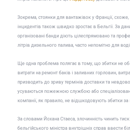
Зокрема, стоянки для вантажівок у Франції, схоже
інцидентів також швидко зростає в Бельгії. За да
організовані банди діють цілеспрямовано та профес
літрів дизельного палива, часто непомітно для воді
Ще одна проблема полягає в тому, що збитки не 
витрати на ремонт баків і заливних горловин, витра
призводить до зриву термінів доставки та невдовол
усуваються пожежною службою або спеціалізованим
компанії, як правило, не відшкодовують збитки за
За словами Йохана Стаеса, злочинність чинить тиск
бельгійського міністра внутрішніх справ ввести бі