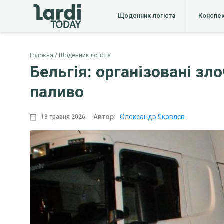
Щоденник логіста
Конспе
Головна
Щоденник логіста
Бельгія: організовані з
паливо
Автор:
Олександр Яковлєв
13 травня 2026