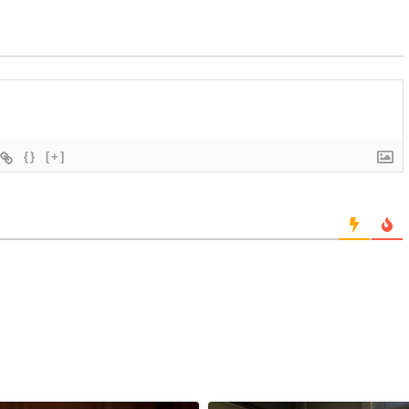
{}
[+]