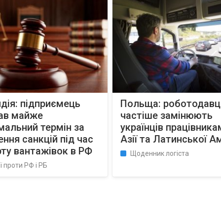
дія: підприємець
Польща: роботодавці
ав майже
частіше замінюють
альний термін за
українців працівника
ння санкцій під час
Азії та Латинської А
ту вантажівок в РФ
Щоденник логіста
ї проти РФ і РБ