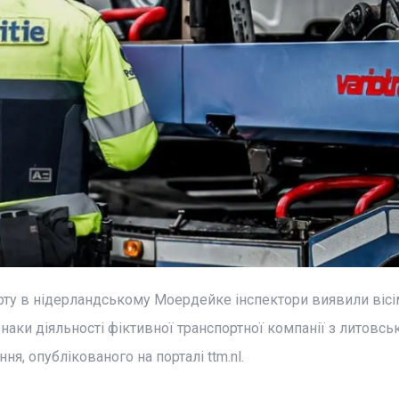
ту в нідерландському Моердейке інспектори виявили вісім
наки діяльності фіктивної транспортної компанії з литовс
я, опублікованого на порталі ttm.nl.