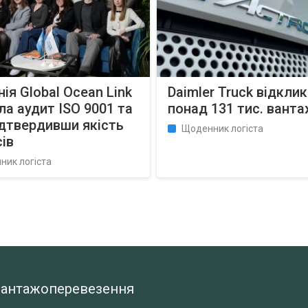
ія Global Ocean Link
Daimler Truck відкли
а аудит ISO 9001 та
понад 131 тис. ванта
ідтвердивши якість
Щоденник логіста
ів
ник логіста
а вантажоперевезення