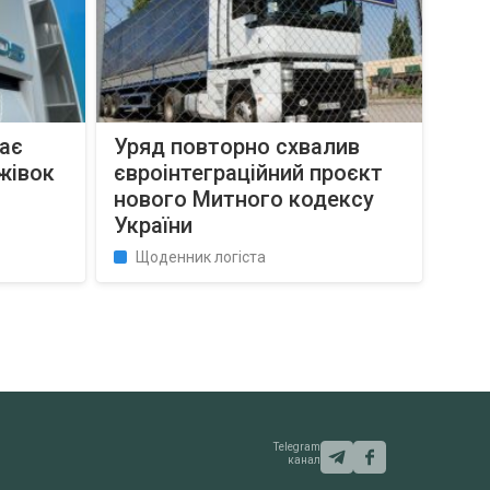
кає
Уряд повторно схвалив
жівок
євроінтеграційний проєкт
нового Митного кодексу
України
Щоденник логіста
Telegram
канал