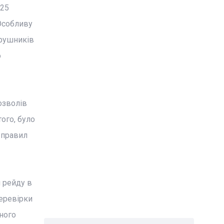
 25
 Особливу
орушників
о
озволів
ого, було
 правил
я рейду в
перевірки
ного