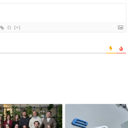
{}
[+]