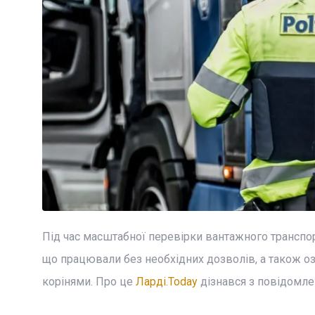
Під час масштабної перевірки вантажного транспор
що працювали без необхідних дозволів, а також оз
корінями. Про це
Ларді.Today
дізнався з повідомленн