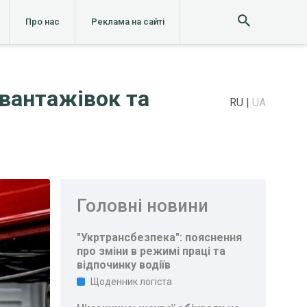
Про нас
Реклама на сайті
 вантажівок та
RU
UA
Головні новини
"Укртрансбезпека": пояснення
про зміни в режимі праці та
відпочинку водіїв
Щоденник логіста