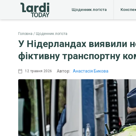
Щоденник логіста
Конспе
Головна
Щоденник логіста
У Нідерландах виявили н
фіктивну транспортну к
Автор:
Анастасія Бикова
12 травня 2026