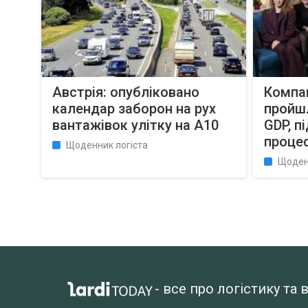
Австрія: опубліковано
Компан
календар заборон на рух
пройшл
вантажівок улітку на A10
GDP, п
процес
Щоденник логіста
Щоден
- все про логістику т