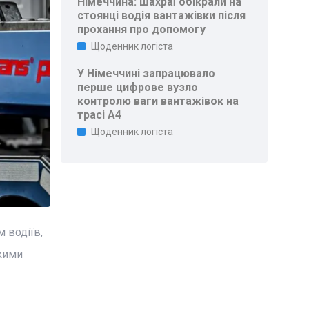
Німеччина: шахраї обікрали на
стоянці водія вантажівки після
прохання про допомогу
Щоденник логіста
У Німеччині запрацювало
перше цифрове вузло
контролю ваги вантажівок на
трасі A4
Щоденник логіста
 водіїв,
ькими