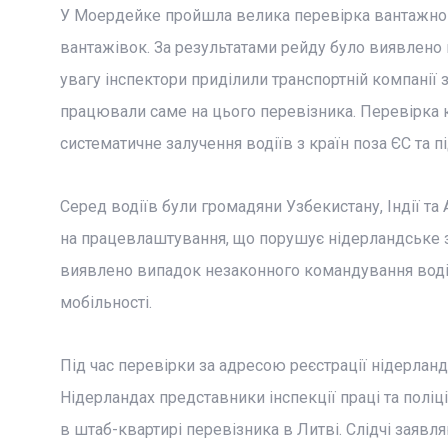
У Моердейке пройшла велика перевірка вантажного
вантажівок. За результатами рейду було виявлено в
увагу інспектори приділили транспортній компанії 
працювали саме на цього перевізника. Перевірка к
систематичне залучення водіїв з країн поза ЄС та 
Серед водіїв були громадяни Узбекистану, Індії та 
на працевлаштування, що порушує нідерландське за
виявлено випадок незаконного командування воді
мобільності.
Під час перевірки за адресою реєстрації нідерланд
Нідерландах представники інспекції праці та полі
в штаб-квартирі перевізника в Литві. Слідчі заяв