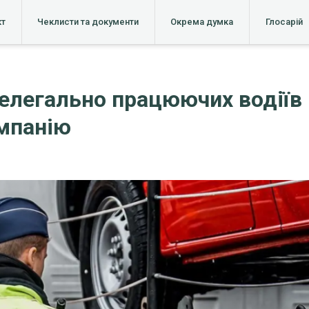
кт
Чеклисти та документи
Окрема думка
Глосарій
елегально працюючих водіїв
омпанію