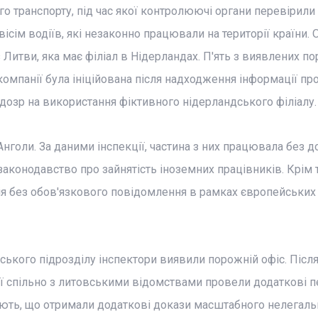
 транспорту, під час якої контролюючі органи перевірили
ісім водіїв, які незаконно працювали на території країни.
з Литви, яка має філіал в Нідерландах. П'ять з виявлених п
омпанії була ініційована після надходження інформації пр
підозр на використання фіктивного нідерландського філіалу.
Анголи. За даними інспекції, частина з них працювала без д
конодавство про зайнятість іноземних працівників. Крім т
я без обов'язкового повідомлення в рамках європейських
ського підрозділу інспектори виявили порожній офіс. Післ
ції спільно з литовськими відомствами провели додаткові 
ляють, що отримали додаткові докази масштабного нелегаль