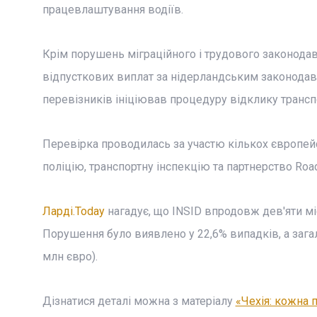
працевлаштування водіїв.
Крім порушень міграційного і трудового законодав
відпусткових виплат за нідерландським законодавс
перевізників ініціював процедуру відклику транспо
Перевірка проводилась за участю кількох європейс
поліцію, транспортну інспекцію та партнерство Road
Ларді.Today
нагадує, що INSID впродовж дев'яти міс
Порушення було виявлено у 22,6% випадків, а зага
млн євро).
Дізнатися деталі можна з матеріалу
«Чехія: кожна 