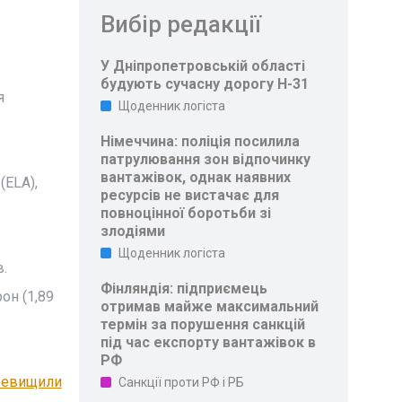
Вибір редакції
У Дніпропетровській області
будують сучасну дорогу Н-31
я
Щоденник логіста
Німеччина: поліція посилила
патрулювання зон відпочинку
вантажівок, однак наявних
(ELA),
ресурсів не вистачає для
повноцінної боротьби зі
злодіями
Щоденник логіста
.
Фінляндія: підприємець
он (1,89
отримав майже максимальний
термін за порушення санкцій
під час експорту вантажівок в
РФ
еревищили
Санкції проти РФ і РБ