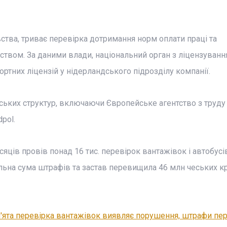
ства, триває перевірка дотримання норм оплати праці та
твом. За даними влади, національний орган з ліцензуванн
ртних ліцензій у нідерландського підрозділу компанії.
ьких структур, включаючи Європейське агентство з труду 
pol.
яців провів понад 16 тис. перевірок вантажівок і автобусів
льна сума штрафів та застав перевищила 46 млн чеських кр
п'ята перевірка вантажівок виявляє порушення, штрафи п