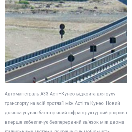
Автомагістраль A33 Асті–Кунео відкрита для руху
транспорту на всій протязії між Асті та Кунео. Новий
ділянка усуває багаторічний інфраструктурний розрив і
вперше забезпечує безперервний зв'язок між двома
італійськими містами, покращуючи мобільність,