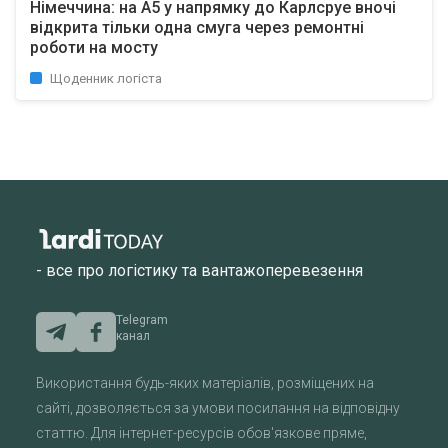
Німеччина: на A5 у напрямку до Карлсруе вночі
відкрита тільки одна смуга через ремонтні
роботи на мосту
Щоденник логіста
- все про логістику та вантажоперевезення
Telegram
канал
Використання будь-яких матеріалів, розміщених на
сайті, дозволяється за умови посилання на відповідну
статтю. Для інтернет-ресурсів обов'язкове пряме,