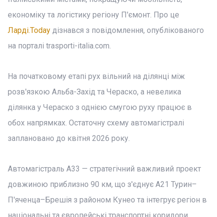
економіку та логістику регіону П'ємонт. Про це
Ларді.Today
дізнався з повідомлення, опублікованого
на порталі trasporti-italia.com.
На початковому етапі рух вільний на ділянці між
розв'язкою Альба-Захід та Чераско, а невелика
ділянка у Чераско з однією смугою руху працює в
обох напрямках. Остаточну схему автомагістралі
заплановано до квітня 2026 року.
Автомагістраль A33 — стратегічний важливий проект
довжиною приблизно 90 км, що з'єднує A21 Турин–
П'яченца–Брешія з районом Кунео та інтегрує регіон в
національні та європейські транспортні коридори.