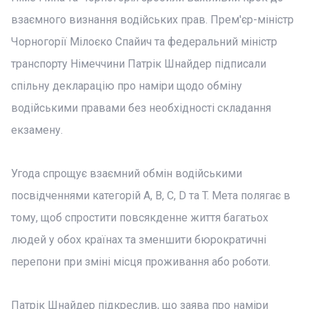
взаємного визнання водійських прав. Прем'єр-міністр
Чорногорії Мілоєко Спайич та федеральний міністр
транспорту Німеччини Патрік Шнайдер підписали
спільну декларацію про наміри щодо обміну
водійськими правами без необхідності складання
екзамену.
Угода спрощує взаємний обмін водійськими
посвідченнями категорій A, B, C, D та T. Мета полягає в
тому, щоб спростити повсякденне життя багатьох
людей у обох країнах та зменшити бюрократичні
перепони при зміні місця проживання або роботи.
Патрік Шнайдер підкреслив, що заява про наміри