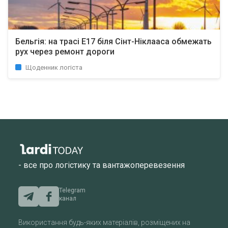
Бельгія: на трасі E17 біля Сінт-Ніклааса обмежать
рух через ремонт дороги
Щоденник логіста
- все про логістику та вантажоперевезення
Telegram
канал
Використання будь-яких матеріалів, розміщених на