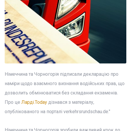
Німеччина та Чорногорія підписали декларацію про
наміри щодо взаємного визнання водійських прав, що
дозволить обмінюватися без складання екзаменів.
Про це
Ларді.Today
дізнався з матеріалу,
опублікованого на порталі verkehrsrundschau.de."
Німеччина та Чорногорія зробили важливий крок до