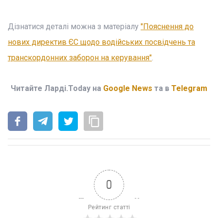
Дізнатися деталі можна з матеріалу
"Пояснення до
нових директив ЄС щодо водійських посвідчень та
транскордонних заборон на керування"
.
Читайте Ларді.Today на
Google News
та в
Telegram
0
Рейтинг статті