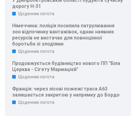
У Дніпропетровській області будують сучасну
дорогу Н-31
Щоденник логіста
Німеччина: поліція посилила патрулювання
зон відпочинку вантажівок, однак наявних
ресурсів не вистачає для повноцінної
боротьби зі злодіями
Щоденник логіста
Продовжується будівництво нового ПП "Біла
Церква - Сігету Мармацієй"
Щоденник логіста
Франція: через лісові пожежі траса A63
залишається закритою у напрямку до Бордо
Щоденник логіста