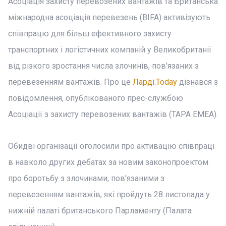
Асоціація захисту перевозених вантажів та Британська
міжнародна асоціація перевезень (BIFA) активізують
співпрацю для більш ефективного захисту
транспортних і логістичних компаній у Великобританії
від різкого зростання числа злочинів, пов'язаних з
перевезенням вантажів. Про це
Ларді.Today
дізнався з
повідомлення, опублікованого прес-службою
Асоціації з захисту перевозених вантажів (TAPA EMEA).
Обидві організації оголосили про активацію співпраці
в навколо других дебатах за новим законопроектом
про боротьбу з злочинами, пов'язаними з
перевезенням вантажів, які пройдуть 28 листопада у
нижній палаті британського Парламенту (Палата