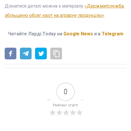
Дізнатися деталі можна з матеріалу
«Держмитслужба:
збільшено обсяг квот на аграрну продукцію»
.
Читайте Ларді.Today на
Google News
и в
Telegram
0
Рейтинг статті