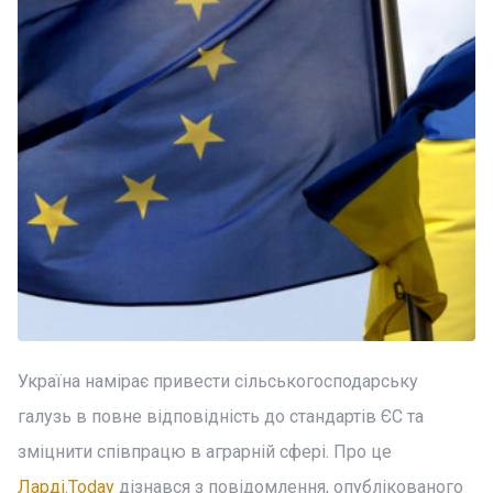
Україна намірає привести сільськогосподарську
галузь в повне відповідність до стандартів ЄС та
зміцнити співпрацю в аграрній сфері. Про це
Ларді.Today
дізнався з повідомлення, опублікованого