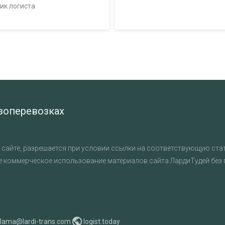
ик логиста
узоперевозках
сайте, разрешается при условии ссылки на соответствующую стат
е коммерческое использование материалов сайта ЛардиТудей без
klama@lardi-trans.com
logist.today