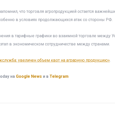
напомнил, что торговля агропродукцией остается важнейш
собенно в условиях продолжающихся атак со стороны РФ.
енения в тарифные графики во взаимной торговле между У
тап в экономическом сотрудничестве между странами.
жслужба: увеличен объем квот на аграрную продукцию»
.
oday на
Google News
и в
Telegram