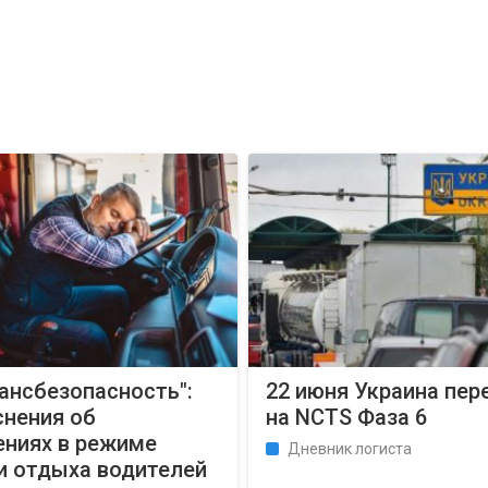
ансбезопасность":
22 июня Украина пер
снения об
на NCTS Фаза 6
ениях в режиме
Дневник логиста
и отдыха водителей