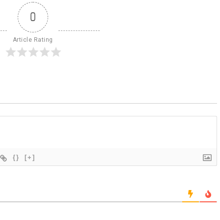
0
Article Rating
{}
[+]