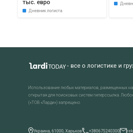
тыс. евро
Дневн
Дневник логиста
- все о логистике и гр
Использование любых материалов, размещенных на 
открытая для поисковых систем гиперссылка. Любо
(«ТОВ «Ларди») запрещено.
Украина, 61000, Харьков
+380675240300
re