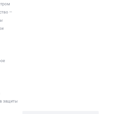
стром
ство —
ны
ри
рое
а
тв защиты