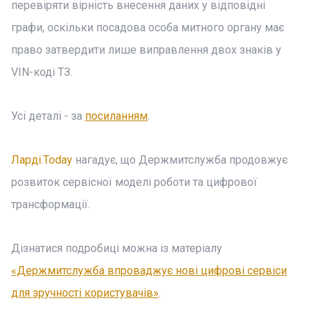
перевіряти вірність внесення даних у відповідні
графи, оскільки посадова особа митного органу має
право затвердити лише виправлення двох знаків у
VIN-коді ТЗ.
Усі деталі - за
посиланням
.
Ларді.Today
нагадує, що Держмитслужба продовжує
розвиток сервісної моделі роботи та цифрової
трансформації.
Дізнатися подробиці можна із матеріалу
«Держмитслужба впроваджує нові цифрові сервіси
для зручності користувачів»
.