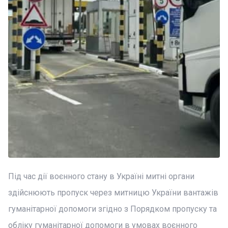
Під час дії воєнного стану в Україні митні органи
здійснюють пропуск через митницю України вантажів
гуманітарної допомоги згідно з Порядком пропуску та
обліку гуманітарної допомоги в умовах воєнного