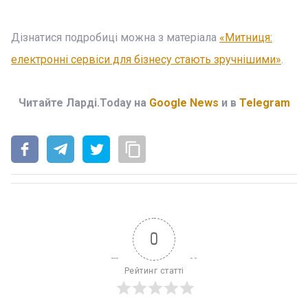
Дізнатися подробиці можна з матеріала
«Митниця:
електронні сервіси для бізнесу стають зручнішими»
.
Читайте Ларді.Today на
Google News
и в
Telegram
0
Рейтинг статті