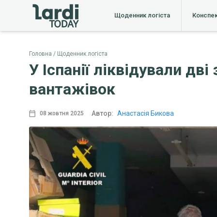
Щоденник логіста
Конспе
Головна
Щоденник логіста
У Іспанії ліквідували дв
вантажівок
Автор:
Анастасія Бикова
08 жовтня 2025