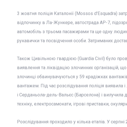
3 жовтня поліція Каталонії (Mossos d'Esquadra) зат
відпочинку в Ла-Жункере, автострада AP-7, підозр
автомобіль з трьома пасажирами та ще одну людину
рукавички та посвідчення особи. Затриманих доста
Також Цивільною гвардією (Guardia Civil) було пр
виявлення та ліквідацію злочинних організацій, що 
злочинці обвинувачуються у 59 крадіжках вантажів
вантажем. Під час розслідування поліція виявила і
і Серданьола-дель-Вальєс (Барселона) і вилучила 
техніку, електросамокати, ігрові приставки, окуляр
Розслідування проходило у кілька етапів. У серпні