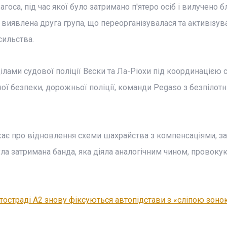
агоса, під час якої було затримано п'ятеро осіб і вилучено 
 виявлена друга група, що переорганізувалася та активізув
сильства.
лами судової поліції Вєски та Ла-Ріохи під координацією 
ної безпеки, дорожньої поліції, команди Pegaso з безпілот
жає про відновлення схеми шахрайства з компенсаціями, з
була затримана банда, яка діяла аналогічним чином, провоку
тостраді А2 знову фіксуються автопідстави з «сліпою зоно