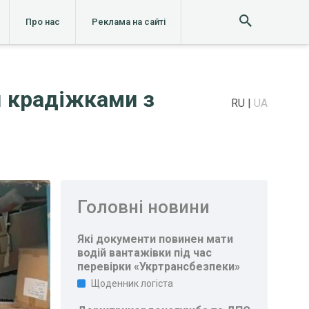
Про нас
Реклама на сайті
ся крадіжками з
RU
UA
Головні новини
Які документи повинен мати
водій вантажівки під час
перевірки «Укртрансбезпеки»
Щоденник логіста