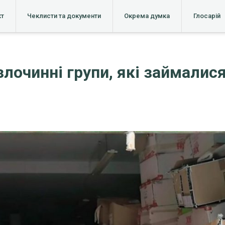
кт
Чеклисти та документи
Окрема думка
Глосарій
і злочинні групи, які займали