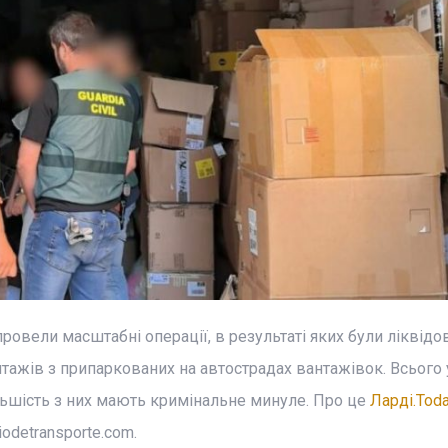
 провели масштабні операції, в результаті яких були ліквідов
антажів з припаркованих на автострадах вантажівок. Всього 
більшість з них мають кримінальне минуле. Про це
Ларді.Tod
iodetransporte.com.