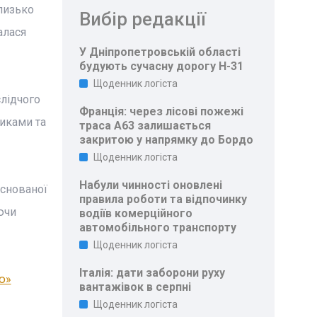
близько
Вибір редакції
алася
У Дніпропетровській області
будують сучасну дорогу Н-31
Щоденник логіста
слідчого
Франція: через лісові пожежі
никами та
траса A63 залишається
закритою у напрямку до Бордо
Щоденник логіста
Набули чинності оновлені
аснованої
правила роботи та відпочинку
ючи
водіїв комерційного
автомобільного транспорту
Щоденник логіста
Італія: дати заборони руху
ю»
вантажівок в серпні
Щоденник логіста