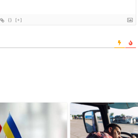
{}
[+]