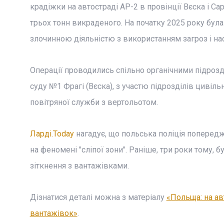
крадіжки на автостраді AP-2 в провінції Вєска і Сар
трьох тонн викраденого. На початку 2025 року була
злочинною діяльністю з використанням загроз і на
Операції проводились спільно органічними підрозді
суду №1 Фрагі (Вєска), з участю підрозділів цивіль
повітряної служби з вертольотом.
Ларді.Today
нагадує, що польська поліція поперед
на феномені "сліпої зони". Раніше, три роки тому, 
зіткнення з вантажівками.
Дізнатися деталі можна з матеріалу
«Польща: на ав
вантажівок»
.