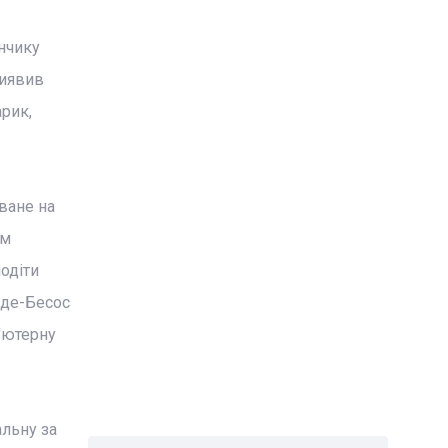
анчику
виявив
рик,
ване на
ом
одіти
-де-Бесос
'ютерну
альну за