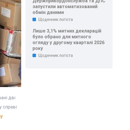
Держприкордонслужба та ДПС
запустили автоматизований
обмін даними
Щоденник логіста
Лише 3,1% митних декларацій
було обрано для митного
огляду у другому кварталі 2026
року
Щоденник логіста
ані дві
у справі
ay