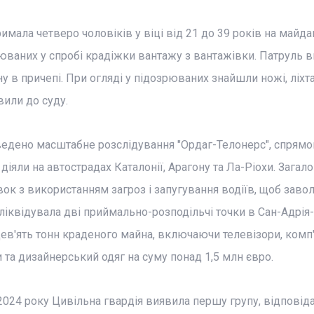
римала четверо чоловіків у віці від 21 до 39 років на майд
юваних у спробі крадіжки вантажу з вантажівки. Патруль 
 в причепі. При огляді у підозрюваних знайшли ножі, ліхта
вили до суду.
оведено масштабне розслідування "Ордаг-Телонерс", спрямо
діяли на автострадах Каталонії, Арагону та Ла-Ріохи. Загал
ок з використанням загроз і запугування водіїв, щоб завол
 ліквідувала дві приймально-розподільчі точки в Сан-Адрія
дев'ять тонн краденого майна, включаючи телевізори, комп
и та дизайнерський одяг на суму понад 1,5 млн євро.
 2024 року Цивільна гвардія виявила першу групу, відповід