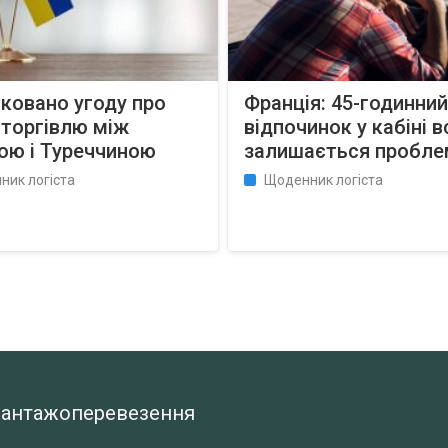
ковано угоду про
Франція: 45-годинний
 торгівлю між
відпочинок у кабіні 
ою і Туреччиною
залишається пробл
ник логіста
Щоденник логіста
а вантажоперевезення