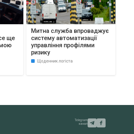
Митна служба впроваджує
все ще
систему автоматизації
емою
управління профілями
ризику
Щоденник логіста
Telegram
канал