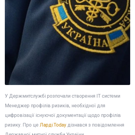
У Держмитслужбі розпочали створення ІТ системи
Менеджер профілів ризиків, необхідної для
цифровізації існуючої документації щодо профілів
ризику. Про це
Ларді.Today
дізнався з повідомлення
Державної митної служби України.