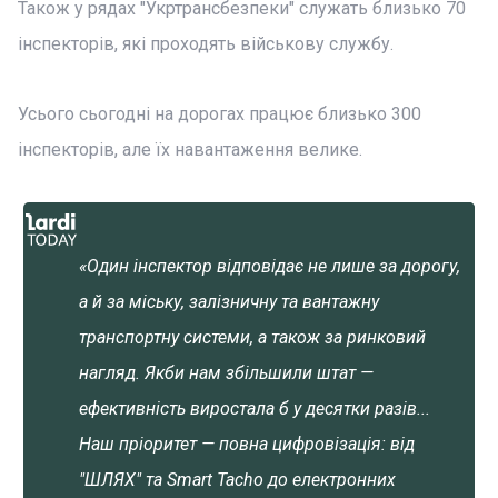
Також у рядах "Укртрансбезпеки" служать близько 70
інспекторів, які проходять військову службу.
Усього сьогодні на дорогах працює близько 300
інспекторів, але їх навантаження велике.
«Один інспектор відповідає не лише за дорогу,
а й за міську, залізничну та вантажну
транспортну системи, а також за ринковий
нагляд. Якби нам збільшили штат —
ефективність виростала б у десятки разів...
Наш пріоритет — повна цифровізація: від
"ШЛЯХ" та Smart Tacho до електронних