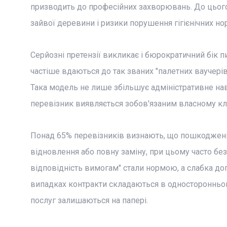
призводить до професійних захворювань. До цього
зайвої деревини і ризики порушення гігієнічних но
Серйозні претензії викликає і бюрократичний бік п
частіше вдаються до так званих "палетних ваучері
Така модель не лише збільшує адміністративне нав
перевізник виявляється зобов'язаним власному кліє
Понад 65% перевізників визнають, що пошкоджені п
відновлення або повну заміну, при цьому часто без
відповідність вимогам" стали нормою, а слабка до
випадках контракти складаються в односторонньом
послуг залишаються на папері.