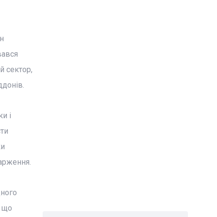
н
вався
й сектор,
ддонів.
и і
сти
ки
карження.
дного
, що