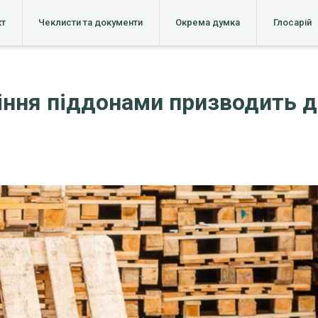
кт
Чеклисти та документи
Окрема думка
Глосарій
іння піддонами призводить 