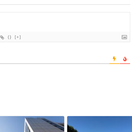
{}
[+]