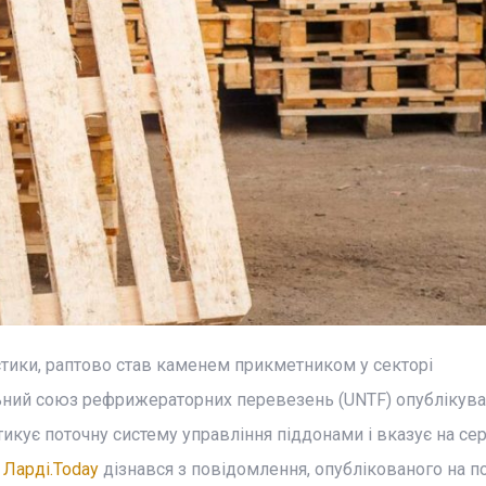
стики, раптово став каменем прикметником у секторі
ний союз рефрижераторних перевезень (UNTF) опублікував
тикує поточну систему управління піддонами і вказує на се
е
Ларді.Today
дізнався з повідомлення, опублікованого на по