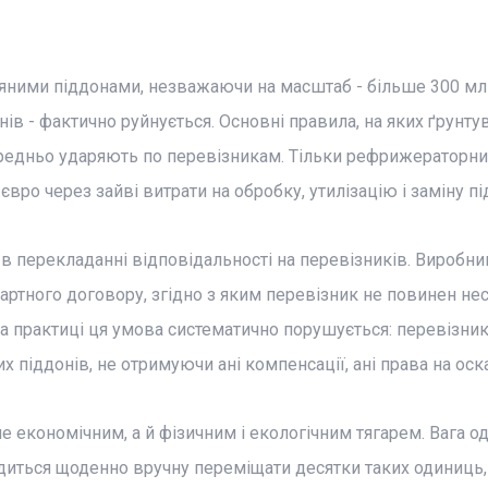
в'яними піддонами, незважаючи на масштаб - більше 300 мл
нів - фактично руйнується. Основні правила, на яких ґрунту
ередньо ударяють по перевізникам. Тільки рефрижераторни
вро через зайві витрати на обробку, утилізацію і заміну пі
 в перекладанні відповідальності на перевізників. Виробник
ртного договору, згідно з яким перевізник не повинен не
а практиці ця умова систематично порушується: перевізни
х піддонів, не отримуючи ані компенсації, ані права на ос
ше економічним, а й фізичним і екологічним тягарем. Вага о
одиться щоденно вручну переміщати десятки таких одиниць