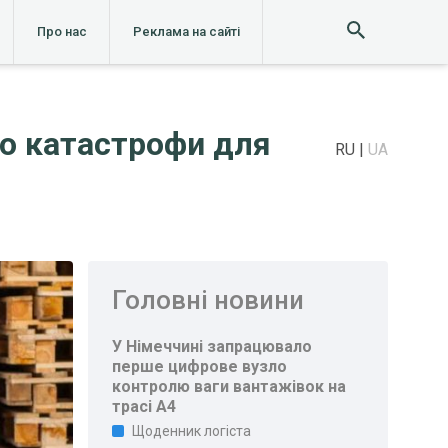
Про нас
Реклама на сайті
до катастрофи для
RU
UA
Головні новини
У Німеччині запрацювало
перше цифрове вузло
контролю ваги вантажівок на
трасі A4
Щоденник логіста