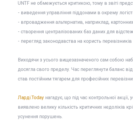
UNTF не обмежується критикою, тому в звіті предст
- виведення управління піддонами в окрему логіс
- впровадження альтернатив, наприклад, картонних
- створення централізованих баз даних для відстеж
- перегляд законодавства на користь перевізників і 
Виходячи з усього вищезазначеного сам собою наб
досягла свого пределу. Час переглянути баланс від
став постійним тягарем для професійних перевізни
Ларді.Today
нагадує, що під час контрольної акції, 
виявлено велику кількість критичних недоліків кр
усунення порушень.