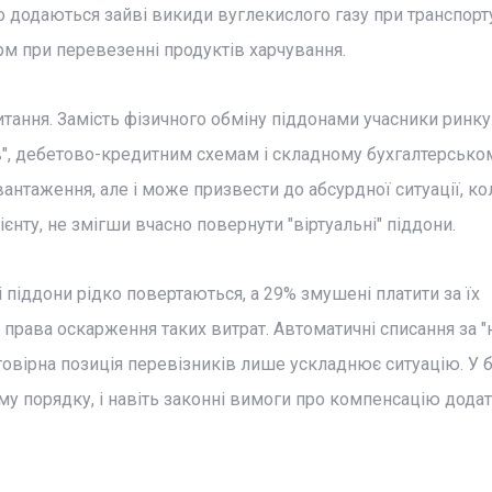
 додаються зайві викиди вуглекислого газу при транспорт
рм при перевезенні продуктів харчування.
итання. Замість фізичного обміну піддонами учасники ринку
в", дебетово-кредитним схемам і складному бухгалтерськом
антаження, але і може призвести до абсурдної ситуації, ко
нту, не змігши вчасно повернути "віртуальні" піддони.
іддони рідко повертаються, а 29% змушені платити за їх
 права оскарження таких витрат. Автоматичні списання за "
говірна позиція перевізників лише ускладнює ситуацію. У 
у порядку, і навіть законні вимоги про компенсацію дода