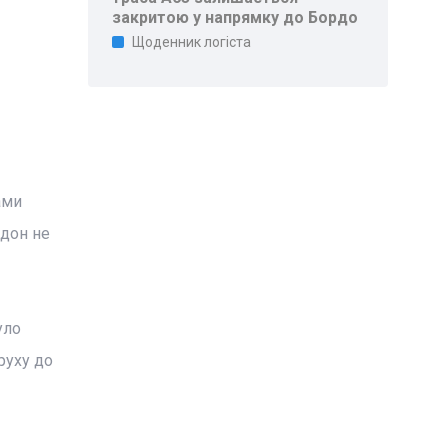
закритою у напрямку до Бордо
Щоденник логіста
ами
ддон не
уло
руху до