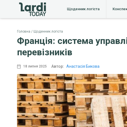
Щоденник логіста
Конспе
Головна
Щоденник логіста
Франція: система управл
перевізників
Автор:
Анастасія Бикова
18 липня 2025