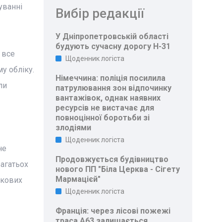
уванні
Вибір редакції
У Дніпропетровській області
будують сучасну дорогу Н-31
 все
Щоденник логіста
у обліку.
Німеччина: поліція посилила
ли
патрулювання зон відпочинку
вантажівок, однак наявних
ресурсів не вистачає для
повноцінної боротьби зі
злодіями
Щоденник логіста
не
Продовжується будівництво
багатьох
нового ПП "Біла Церква - Сігету
Мармацієй"
ткових
Щоденник логіста
Франція: через лісові пожежі
траса A63 залишається