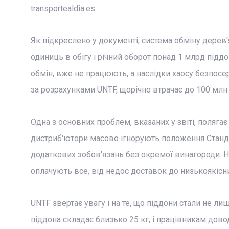
transportealdia.es.
Як підкреслено у документі, система обміну дере
одиниць в обігу і річний оборот понад 1 млрд піддо
обмін, вже не працюють, а наслідки хаосу безпос
за розрахунками UNTF, щорічно втрачає до 100 млн є
Одна з основних проблем, вказаних у звіті, полягає
дистриб'ютори масово ігнорують положення Станда
додаткових зобов'язань без окремої винагороди. Н
оплачують все, від недос доставок до низькоякісни
UNTF звертає увагу і на те, що піддони стали не ли
піддона складає близько 25 кг, і працівникам дов