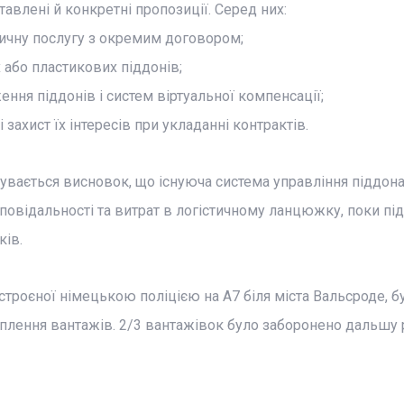
авлені й конкретні пропозиції. Серед них:
тичну послугу з окремим договором;
 або пластикових піддонів;
ення піддонів і систем віртуальної компенсації;
захист їх інтересів при укладанні контрактів.
увається висновок, що існуюча система управління піддон
повідальності та витрат в логістичному ланцюжку, поки пі
ків.
устроєної німецькою поліцією на A7 біля міста Вальсроде, б
іплення вантажів. 2/3 вантажівок було заборонено дальшу 