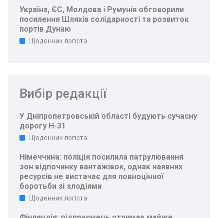
Україна, ЄС, Молдова і Румунія обговорили
посилення Шляхів солідарності та розвиток
портів Дунаю
Щоденник логіста
Вибір редакції
У Дніпропетровській області будують сучасну
дорогу Н-31
Щоденник логіста
Німеччина: поліція посилила патрулювання
зон відпочинку вантажівок, однак наявних
ресурсів не вистачає для повноцінної
боротьби зі злодіями
Щоденник логіста
Фінляндія: підприємець отримав майже