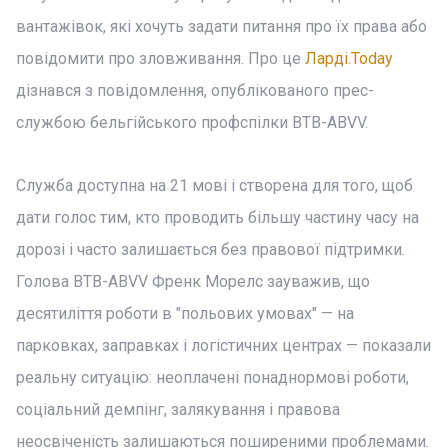
вантажівок, які хочуть задати питання про їх права або
повідомити про зловживання. Про це
Ларді.Today
дізнався з повідомлення, опублікованого прес-
службою бельгійського профспілки BTB-ABVV.
Служба доступна на 21 мові і створена для того, щоб
дати голос тим, кто проводить більшу частину часу на
дорозі і часто залишається без правової підтримки.
Голова BTB-ABVV Френк Морелс зауважив, що
десятиліття роботи в "польових умовах" — на
парковках, заправках і логістичних центрах — показали
реальну ситуацію: неоплачені понаднормові роботи,
соціальний демпінг, залякування і правова
неосвіченість залишаються поширеними проблемами.