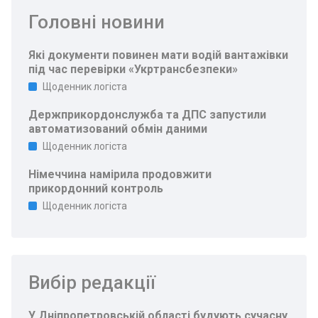
Головні новини
Які документи повинен мати водій вантажівки
під час перевірки «Укртрансбезпеки»
Щоденник логіста
Держприкордонслужба та ДПС запустили
автоматизований обмін даними
Щоденник логіста
Німеччина намірила продовжити
прикордонний контроль
Щоденник логіста
Вибір редакції
У Дніпропетровській області будують сучасну