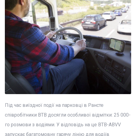
Під час виїздної події на парковці в Рансте
співробітники BTB досягли особливої відмітки: 25 000-
го розмови з водіями. У відповідь на це BTB-ABVV
запускає багатомовну гарячу лінію для водіїв