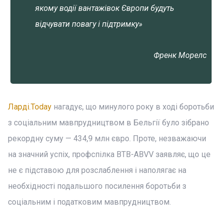
якому водії вантажівок Європи будуть
відчувати повагу і підтримку»
Френк Морелс
Ларді.Today
нагадує, що минулого року в ході боротьби
з соціальним мавпрудництвом в Бельгії було зібрано
рекордну суму — 434,9 млн євро. Проте, незважаючи
на значний успіх, профспілка BTB-ABVV заявляє, що це
не є підставою для розслаблення і наполягає на
необхідності подальшого посилення боротьби з
соціальним і податковим мавпрудництвом.