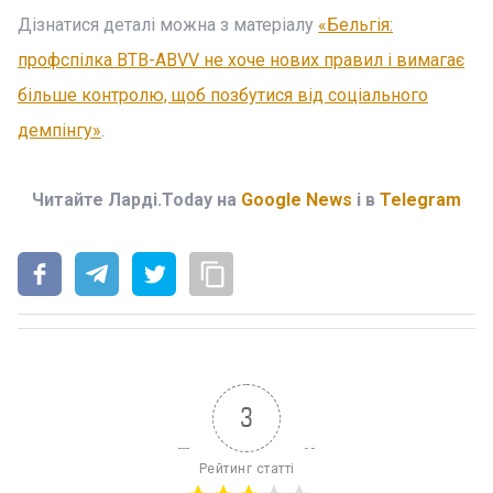
Дізнатися деталі можна з матеріалу
«Бельгія:
профспілка BTB-ABVV не хоче нових правил і вимагає
більше контролю, щоб позбутися від соціального
демпінгу»
.
Читайте Ларді.Today на
Google News
і в
Telegram
3
Рейтинг статті