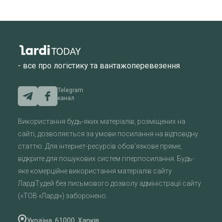
- все про логістику та вантажоперевезення
Telegram
канал
Використання будь-яких матеріалів, розміщених на
сайті, дозволяється за умови посилання на відповідну
статтю. Для інтернет-ресурсів обов'язкове пряме,
відкрите для пошукових систем гіперпосилання. Будь-
яке комерційне використання матеріалів сайту
ЛардіТудей без письмового дозволу адміністрації сайту
(«ТОВ «Ларді») заборонено.
Україна, 61000, Харків