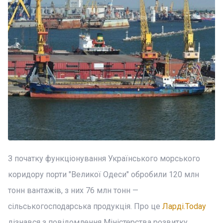
З початку функціонування Українського морського
коридору порти "Великої Одеси" обробили 120 млн
тонн вантажів, з них 76 млн тонн —
сільськогосподарська продукція. Про це
Ларді.Today
дізнався з повідомлення Міністерства розвитку