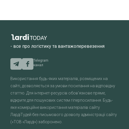
- все про логістику та вантажоперевезення
Telegram
канал
Використання будь-яких матеріалів, розміщених на
сайті, дозволяється за умови посилання на відповідну
статтю. Для інтернет-ресурсів обов'язкове пряме,
відкрите для пошукових систем гіперпосилання. Будь-
яке комерційне використання матеріалів сайту
ЛардіТудей без письмового дозволу адміністрації сайту
(«ТОВ «Ларді») заборонено.