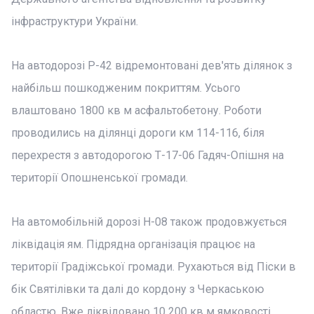
інфраструктури України.
На автодорозі Р-42 відремонтовані дев'ять ділянок з
найбільш пошкодженим покриттям. Усього
влаштовано 1800 кв м асфальтобетону. Роботи
проводились на ділянці дороги км 114-116, біля
перехрестя з автодорогою Т-17-06 Гадяч-Опішня на
території Опошненської громади.
На автомобільній дорозі Н-08 також продовжується
ліквідація ям. Підрядна організація працює на
території Градіжської громади. Рухаються від Піски в
бік Святілівки та далі до кордону з Черкаською
областю. Вже ліквідовано 10 200 кв м ямковості.