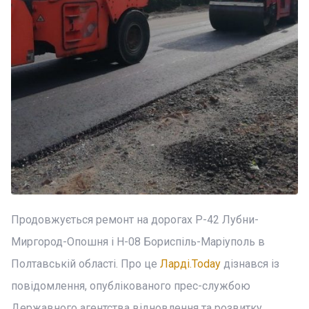
Продовжується ремонт на дорогах Р-42 Лубни-
Миргород-Опошня і Н-08 Бориспіль-Маріуполь в
Полтавській області. Про це
Ларді.Today
дізнався із
повідомлення, опублікованого прес-службою
Державного агентства відновлення та розвитку