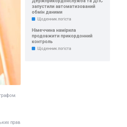
Держприкордонслужба та ДПС
запустили автоматизований
обмін даними
Щоденник логіста
Німеччина намірила
продовжити прикордонний
контроль
Щоденник логіста
ографом.
ьких прав