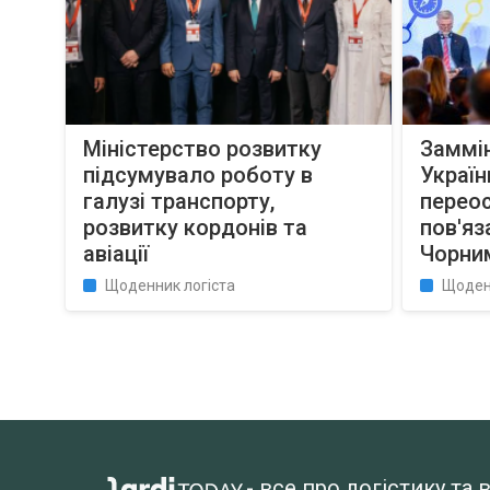
Міністерство розвитку
Заммін
підсумувало роботу в
Україн
галузі транспорту,
перео
розвитку кордонів та
пов'яз
авіації
Чорни
Щоденник логіста
Щоден
- все про логістику т