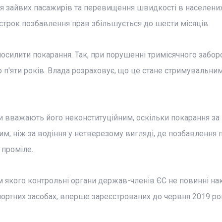
ння зайвих пасажирів та перевищення швидкості в населени
строк позбавлення прав збільшується до шести місяців.
силити покарання. Так, при порушенні тримісячного забор
п'яти років. Влада розраховує, що це стане стримувальни
ти вважають його неконституційним, оскільки покарання за
м, ніж за водіння у нетверезому вигляді, де позбавлення 
 проміле.
ом якого контрольні органи держав-членів ЄС не повинні на
ортних засобах, вперше зареєстрованих до червня 2019 ро