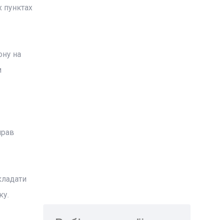
х пунктах
ону на
м
прав
кладати
ку.