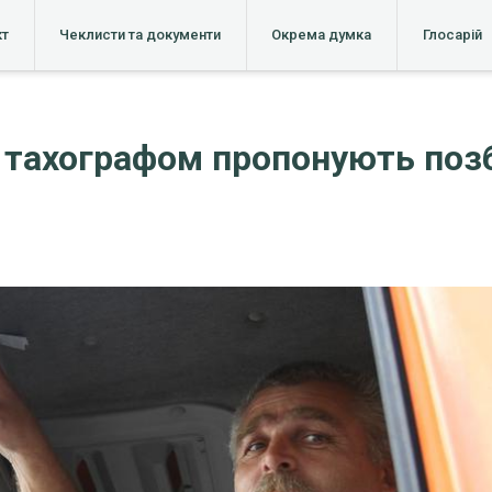
кт
Чеклисти та документи
Окрема думка
Глосарій
з тахографом пропонують поз