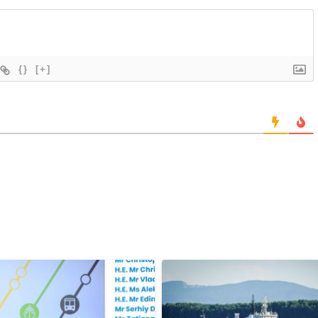
{}
[+]