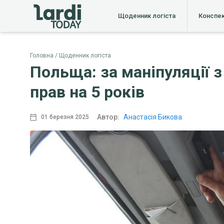
Щоденник логіста
Конспе
Головна
Щоденник логіста
Польща: за маніпуляції 
прав на 5 років
Автор:
Анастасія Бикова
01 березня 2025