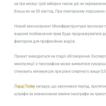
на три місяці. Цей заборон також діє за перевезе
більш як на 50 км/год. При повторному порушенні 
Новий законопроект Мінінфраструктури пропонує по
водіння позбавлення прав буде продовжуватися до 
фактором для професійних водіїв.
Проект знаходиться на стадії обговорення. Експер
маніпуляції з тахографом може виявитися суворіши
становить мінімум рік при рівні спиртного вище 0,5
Ларді.Today
нагадує, що закінчився період, протяг
штрафи за невиконання заміни тахографа на трансп