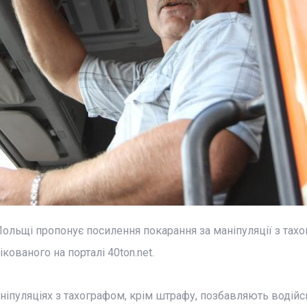
ольщі пропонує посилення покарання за маніпуляції з тах
кованого на порталі 40ton.net.
аніпуляціях з тахографом, крім штрафу, позбавляють водійс