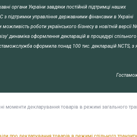
вні органи України завдяки постійній підтримці наших
С з підтримки управління державними фінансами в Україні
 можливість роботи українського бізнесу в новітній версії N
візу' динаміка оформлення декларацій в процедурі спільного
остаможслужба оформила понад 100 тис. декларацій NCTS, з 
Гостамо
ні моменти декларування товарів в режимі загального тра
іли про декларування товарів в режимі спільного транзиту