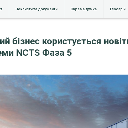
кт
Чеклисти та документи
Окрема думка
Глосарій
ий бізнес користується нові
теми NCTS Фаза 5