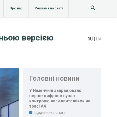
Про нас
Реклама на сайті
тньою версією
RU
UA
Головні новини
У Німеччині запрацювало
перше цифрове вузло
контролю ваги вантажівок на
трасі A4
Щоденник логіста