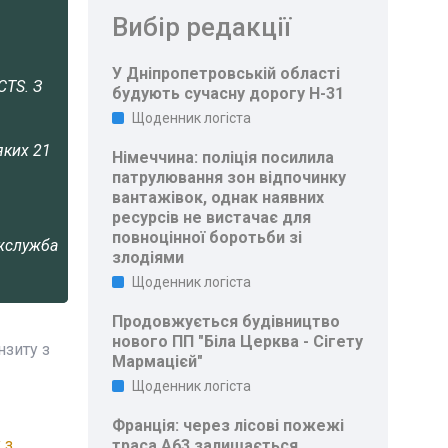
Вибір редакції
У Дніпропетровській області
CTS. З
будують сучасну дорогу Н-31
Щоденник логіста
яких 21
Німеччина: поліція посилила
патрулювання зон відпочинку
вантажівок, однак наявних
ресурсів не вистачає для
повноцінної боротьби зі
жслужба
злодіями
Щоденник логіста
Продовжується будівництво
нового ПП "Біла Церква - Сігету
нзиту з
Мармацієй"
Щоденник логіста
Франція: через лісові пожежі
 з
траса A63 залишається