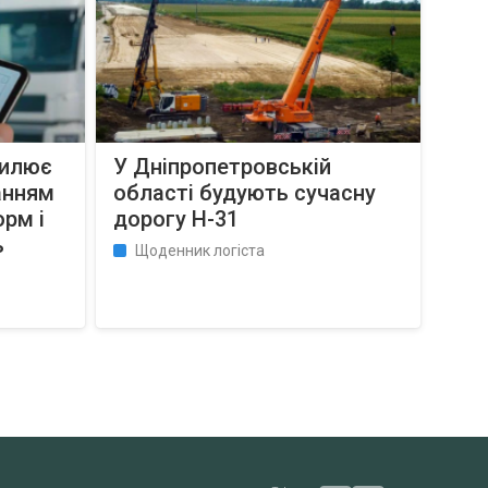
силює
У Дніпропетровській
анням
області будують сучасну
орм і
дорогу Н-31
ь
Щоденник логіста