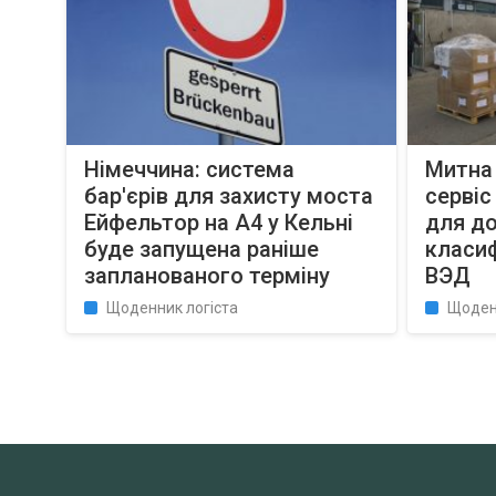
Німеччина: система
Митна
бар'єрів для захисту моста
сервіс
Ейфельтор на A4 у Кельні
для д
буде запущена раніше
класиф
запланованого терміну
ВЭД
Щоденник логіста
Щоден