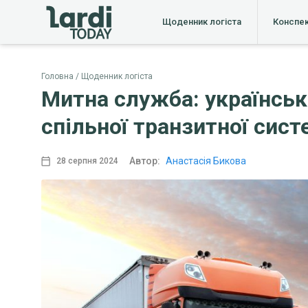
Щоденник логіста
Конспе
Головна
Щоденник логіста
Митна служба: українськ
спільної транзитної сис
Автор:
Анастасія Бикова
28 серпня 2024