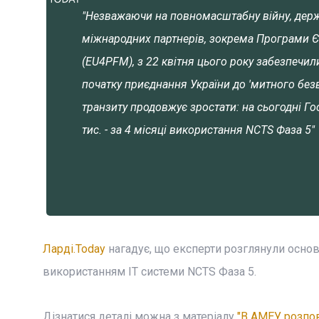
"Незважаючи на повномасштабну війну, держа
міжнародних партнерів, зокрема Програми Є
(EU4PFM), з 22 квітня цього року забезпечили
початку приєднання України до 'митного без
транзиту продовжує зростати: на сьогодні Г
тис. - за 4 місяці використання NCTS Фаза 5"
Ларді.Today
нагадує, що експерти розглянули основ
використанням ІТ системи NCTS Фаза 5.
Дізнатися деталі можна з матеріалу
"В АМЕУ розпов