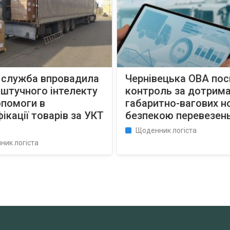
 служба впровадила
Чернівецька ОВА по
 штучного інтелекту
контроль за дотрим
опомоги в
габаритно-вагових н
ікації товарів за УКТ
безпекою перевезен
Щоденник логіста
ник логіста