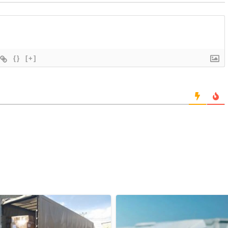
{}
[+]