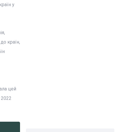
країн у
ія,
 до країн,
аїн
ала цей
 2022