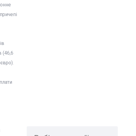
конне
 причепі
ів
в (46,6
євро).
плати
і