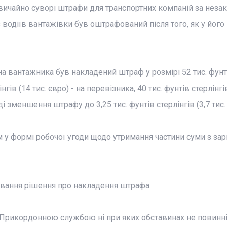
вичайно суворі штрафи для транспортних компаній за неза
із водіїв вантажівки був оштрафований після того, як у його
на вантажника був накладений штраф у розмірі 52 тис. фунт
інгів (14 тис. євро) - на перевізника, 40 тис. фунтів стерлінгі
і зменшення штрафу до 3,25 тис. фунтів стерлінгів (3,7 тис. 
 у формі робочої угоди щодо утримання частини суми з зар
ування рішення про накладення штрафа.
 Прикордонною службою ні при яких обставинах не повинн