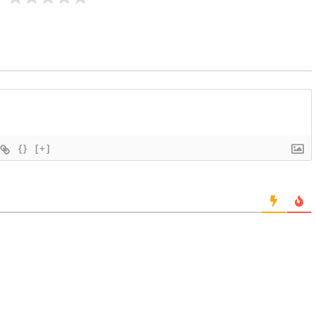
{}
[+]