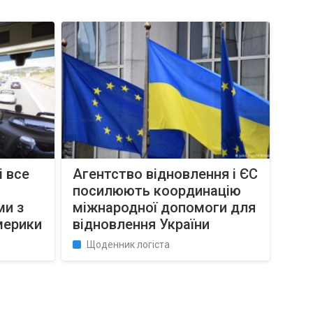
 все
Агентство відновлення і ЄС
посилюють координацію
ми з
міжнародної допомоги для
мерики
відновлення України
Щоденник логіста