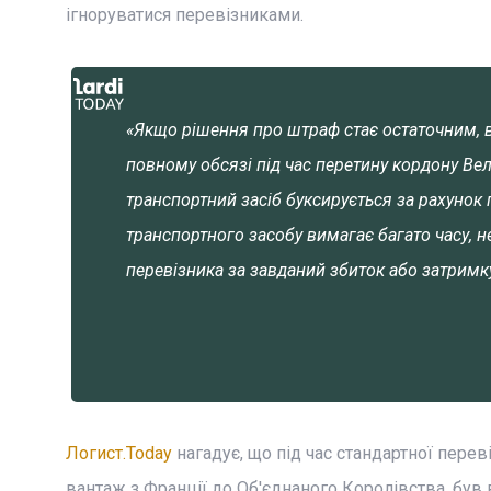
ігноруватися перевізниками.
«Якщо рішення про штраф стає остаточним, 
повному обсязі під час перетину кордону Вел
транспортний засіб буксирується за рахунок
транспортного засобу вимагає багато часу, 
перевізника за завданий збиток або затримк
Логист.Today
нагадує, що під час стандартної пер
вантаж з Франції до Об'єднаного Королівства, бу