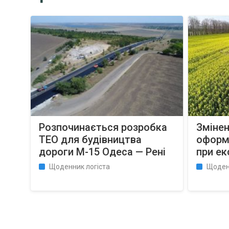
Розпочинається розробка
Зміне
ТЕО для будівництва
оформл
дороги М-15 Одеса — Рені
при ек
Щоденник логіста
Щоден