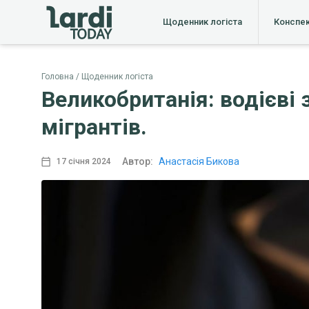
Щоденник логіста
Конспе
Головна
Щоденник логіста
Великобританія: водієві
мігрантів.
Автор:
Анастасія Бикова
17 січня 2024