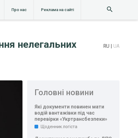
Про нас
Реклама на сайті
ння нелегальних
RU
UA
Головні новини
Які документи повинен мати
водій вантажівки під час
перевірки «Укртрансбезпеки»
Щоденник логіста