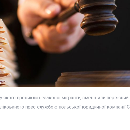
ку якого проникли незаконні мігранти, зменшили первісний
блікованого прес-службою польської юридичної компанії C