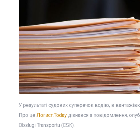
У результаті судових суперечок водію, в вантажів
Про це
Логист.Today
дізнався з повідомлення, опу
Obsługi Transportu (CSK).