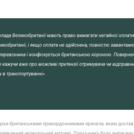
влада Великобританії мають право вимагати негайної оплати
икобританії, і якщо оплата не здійснена, повністю завантаж
 перевізника і конфіскується британською короною. Поверне
не кажучи вже про можливі претензії отримувача чи відправн
у в транспортуванні»
евірки британськими прикордонниками причепа, яким доста
в виявлений нелегальний мігрант. Порушнику було виписано