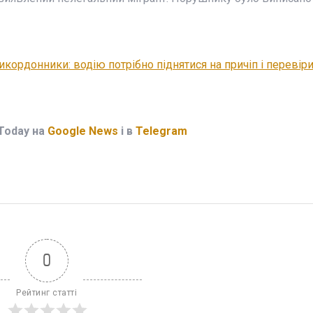
икордонники: водію потрібно піднятися на причіп і перевіри
Today на
Google News
і в
Telegram
0
Рейтинг статті