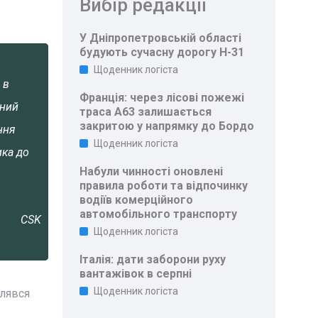
Вибір редакції
У Дніпропетровській області
будують сучасну дорогу Н-31
Щоденник логіста
 в
Франція: через лісові пожежі
ений
траса A63 залишається
закритою у напрямку до Бордо
ння
Щоденник логіста
ика до
Набули чинності оновлені
правила роботи та відпочинку
водіїв комерційного
автомобільного транспорту
CSK
Щоденник логіста
Італія: дати заборони руху
вантажівок в серпні
Щоденник логіста
влявся