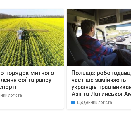
но порядок митного
Польща: роботодавці
ення сої та рапсу
частіше замінюють
спорті
українців працівника
Азії та Латинської А
ник логіста
Щоденник логіста