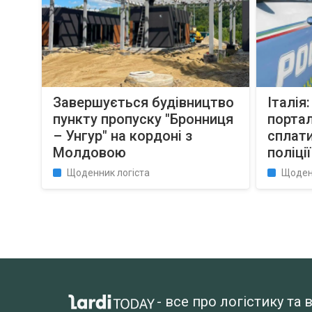
Завершується будівництво
Італія
пункту пропуску "Бронниця
портал
– Унгур" на кордоні з
сплат
Молдовою
поліції
Щоденник логіста
Щоден
- все про логістику т