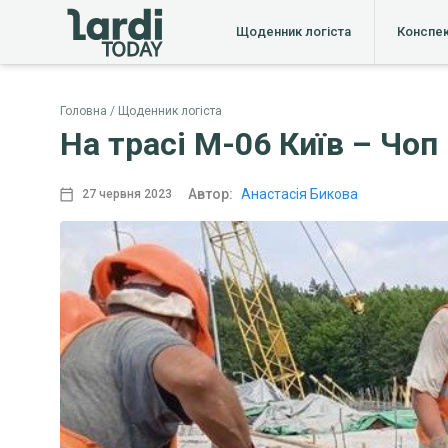
Щоденник логіста
Конспе
Головна
Щоденник логіста
На трасі М-06 Київ – Чо
Автор:
Анастасія Бикова
27 червня 2023