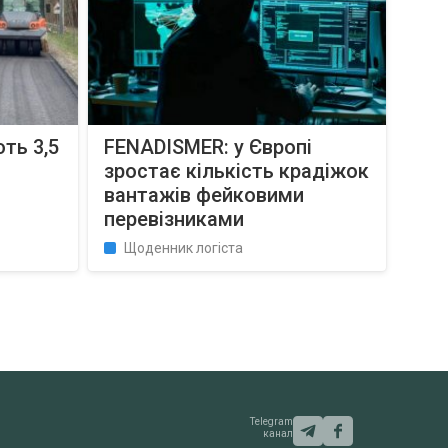
ть 3,5
FENADISMER: у Європі
зростає кількість крадіжок
вантажів фейковими
перевізниками
Щоденник логіста
Telegram
канал