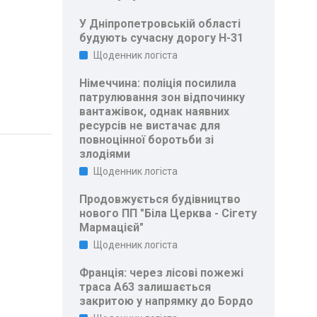
У Дніпропетровській області
будують сучасну дорогу Н-31
Щоденник логіста
Німеччина: поліція посилила
патрулювання зон відпочинку
вантажівок, однак наявних
ресурсів не вистачає для
повноцінної боротьби зі
злодіями
Щоденник логіста
Продовжується будівництво
нового ПП "Біла Церква - Сігету
Мармацієй"
Щоденник логіста
Франція: через лісові пожежі
траса A63 залишається
закритою у напрямку до Бордо