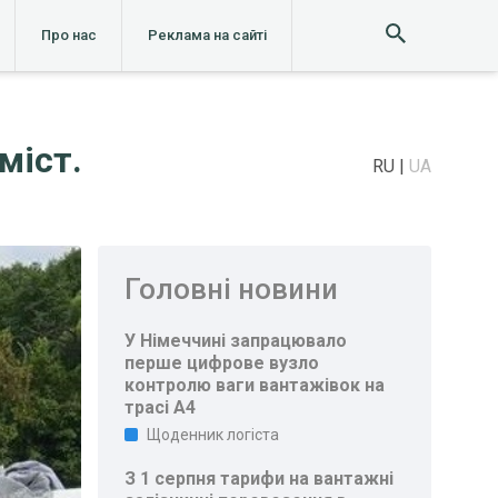
Про нас
Реклама на сайті
міст.
RU
UA
Головні новини
У Німеччині запрацювало
перше цифрове вузло
контролю ваги вантажівок на
трасі A4
Щоденник логіста
З 1 серпня тарифи на вантажні