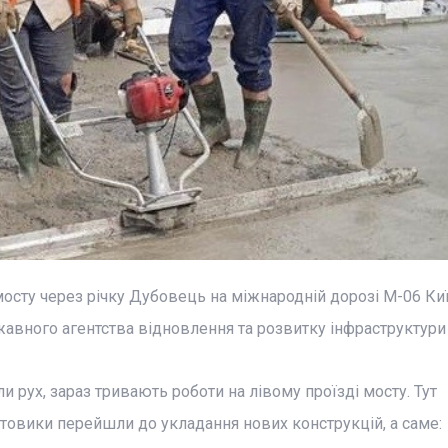
осту через річку Дубовець на міжнародній дорозі М-06 Киї
авного агентства відновлення та розвитку інфраструктури 
и рух, зараз тривають роботи на лівому проїзді мосту. Тут
товики перейшли до укладання нових конструкцій, а саме: