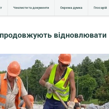
кт
Чеклисти та документи
Окрема думка
Глосарій
п продовжують відновлювати 