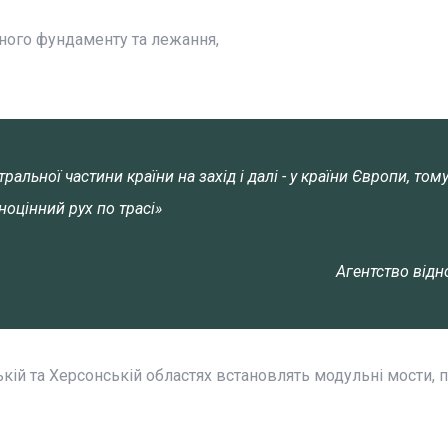
тного фундаменту та лежання,
льної частини країни на захід і далі - у країни Європи, том
оцінний рух по трасі»
Агентство від
ькій та Херсонській областях встановлять модульні мости, 