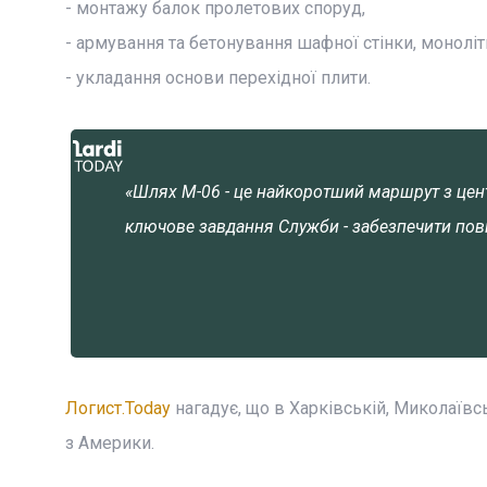
- монтажу балок пролетових споруд,
- армування та бетонування шафної стінки, монолі
- укладання основи перехідної плити.
«Шлях М-06 - це найкоротший маршрут з центра
ключове завдання Служби - забезпечити повн
Логист.Today
нагадує, що в Харківській, Миколаївс
з Америки.