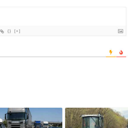
{}
[+]