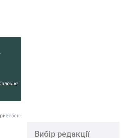
у
новлення
привезені
Вибір редакції