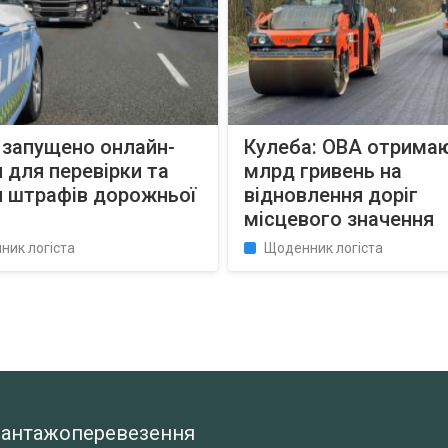
: запущено онлайн-
Кулеба: ОВА отримаю
 для перевірки та
млрд гривень на
и штрафів дорожньої
відновлення доріг
місцевого значення
ник логіста
Щоденник логіста
а вантажоперевезення