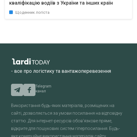
кваліфікацію водіїв з України та інших країн
Щоденник логіста
- все про логістику та вантажоперевезення
Telegram
канал
Використання будь-яких матеріалів, розміщених на
сайті, дозволяється за умови посилання на відповідну
статтю. Для інтернет-ресурсів обов'язкове пряме,
відкрите для пошукових систем гіперпосилання. Будь-
яке комерційне використання матеріалів сайту