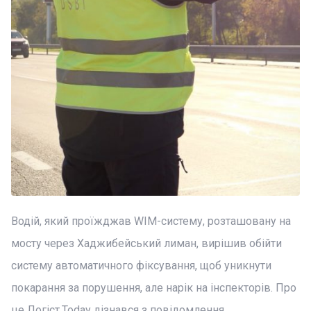
Водій, який проїжджав WIM-систему, розташовану на
мосту через Хаджибейський лиман, вирішив обійти
систему автоматичного фіксування, щоб уникнути
покарання за порушення, але нарік на інспекторів. Про
це Логіст.Today дізнався з повідомлення,