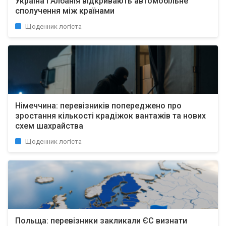
Україна і Албанія відкривають автомобільне
сполучення між країнами
Щоденник логіста
Німеччина: перевізників попереджено про
зростання кількості крадіжок вантажів та нових
схем шахрайства
Щоденник логіста
Польща: перевізники закликали ЄС визнати