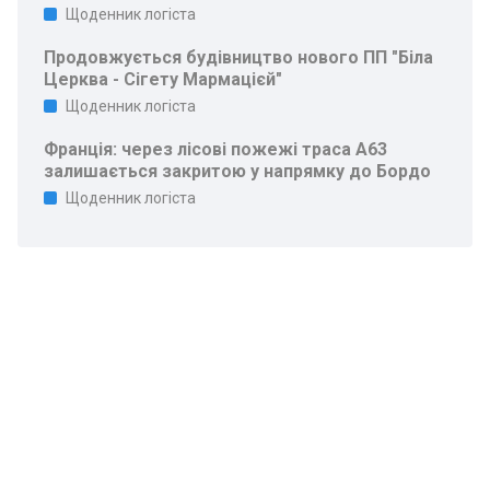
Щоденник логіста
Продовжується будівництво нового ПП "Біла
Церква - Сігету Мармацієй"
Щоденник логіста
Франція: через лісові пожежі траса A63
залишається закритою у напрямку до Бордо
Щоденник логіста