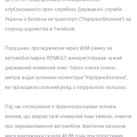
опублікованого прес-службою Державної служби
України з безпеки на транспорті ("Укртрансбезпека") на
сторінці відомства в Facebook.
Порушник, проїжджаючи через WIM-рамку на
автомобілі марки RENAULT, використовував чужий
державний номерний знак. Через кілька сотень
метрів водія зупинили інспектори "Укртрансбезпеки",
які проводили спільний рейд з патрульною поліцією.
Під час спілкування з правоохоронцями чоловік
визнав, що закрив свій номерний знак умисно, знаючи
про перевантаження автомобіля. Фактична загальна
маса вантажівки склала 46,88 тонн при допустимих