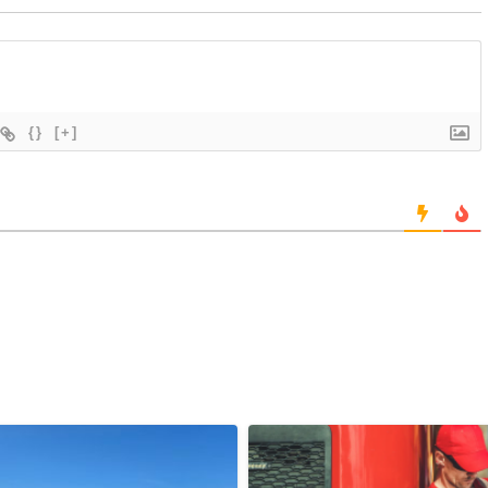
{}
[+]