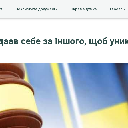
кт
Чеклисти та документи
Окрема думка
Глосарій
аав себе за іншого, щоб уни