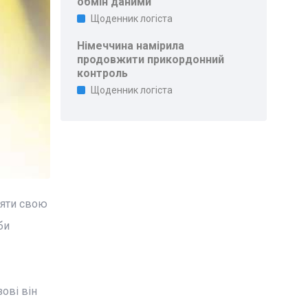
обмін даними
Щоденник логіста
Німеччина намірила
продовжити прикордонний
контроль
Щоденник логіста
ояти свою
би
ові він