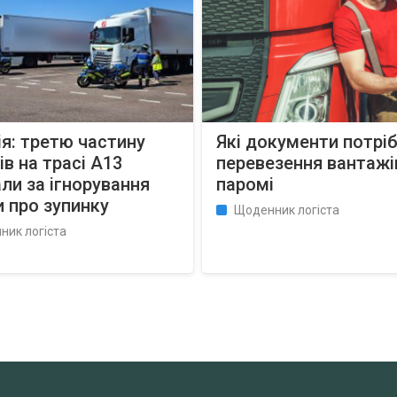
я: третю частину
Які документи потріб
в на трасі A13
перевезення вантажі
ли за ігнорування
паромі
 про зупинку
Щоденник логіста
ник логіста