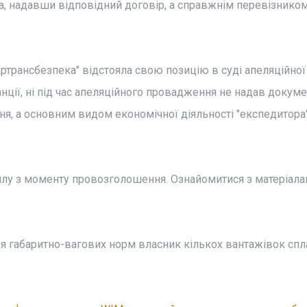
а, надавши відповідний договір, а справжнім перевізником
ртрансбезпека" відстояла свою позицію в суді апеляційної і
анції, ні під час апеляційного провадження не надав докуме
, а основним видом економічної діяльності "експедитора"
силу з моменту провозголошення. Ознайомитися з матеріал
я габаритно-вагових норм власник кількох вантажівок спл