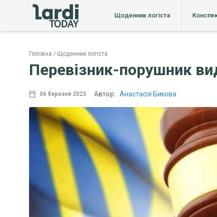
Щоденник логіста
Конспе
Головна
Щоденник логіста
Перевізник-порушник вид
Автор:
Анастасія Бикова
06 березня 2023