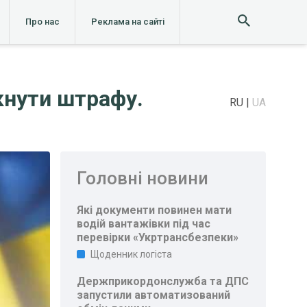
Про нас
Реклама на сайті
кнути штрафу.
RU
UA
Головні новини
Які документи повинен мати
водій вантажівки під час
перевірки «Укртрансбезпеки»
Щоденник логіста
Держприкордонслужба та ДПС
запустили автоматизований