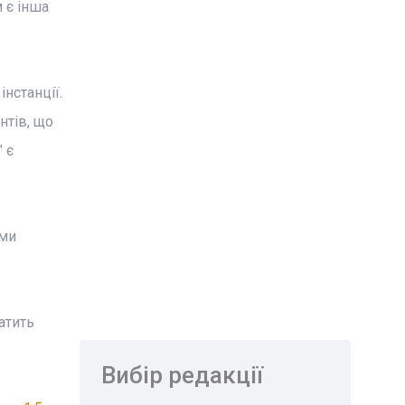
 є інша
нстанції.
нтів, що
 є
ами
атить
Вибір редакції