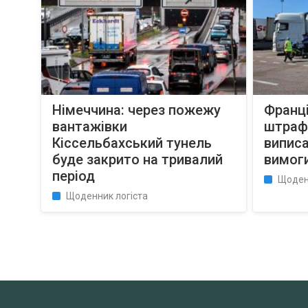
Німеччина: через пожежу
Франці
вантажівки
штрафі
Кіссельбахський тунель
виписа
буде закрито на тривалий
вимоги
період
Щоден
Щоденник логіста