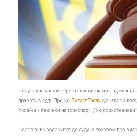
Порушник закону перевізник виплатить адміністр
правоту в суді. Про це
Логист.Today
дізнався з пов
України з безпеки на транспорті ("Укртрансбезпека")
Перевізник звернувся до суду із позовом про визн