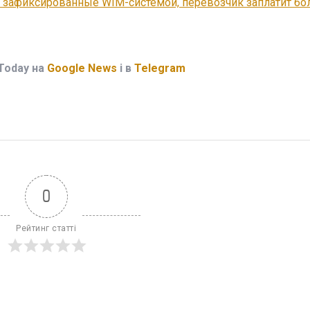
 зафиксированные WIM-системой, перевозчик заплатит бол
Today на
Google News
і в
Telegram
0
Рейтинг статті