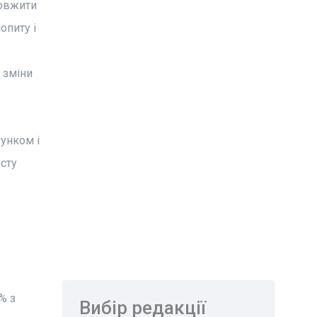
довжити
опиту і
 зміни
хунком і
осту
% з
Вибір редакції