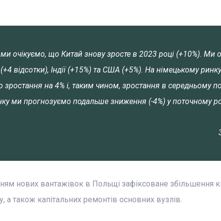
 ми очікуємо, що Китай знову зросте в 2023 році (+10%). Ми 
+4 відсотки), Індії (+15%) та США (+5%). На німецькому ринк
 зростання на 4% і, таким чином, зростання в середньому п
инку ми прогнозуємо подальше зниження (-4%) у поточному ро
ням нових вантажівок в Польщі зафіксоване збільшення кі
, а також капітальних ремонтів основних вузлів.