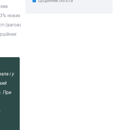
Щоденник логіста
азав
53% нових
і (вагові
ерційних
ала і у
вий
ю. При
е