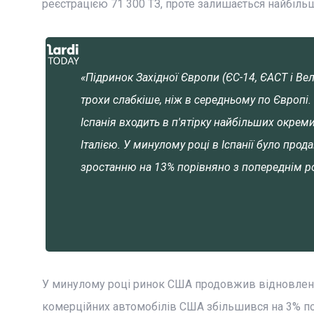
реєстрацією 71 300 ТЗ, проте залишається найбіль
«Підринок Західної Європи (ЄС-14, ЄАСТ і Вел
трохи слабкіше, ніж в середньому по Європі. 
Іспанія входить в п'ятірку найбільших окре
Італією. У минулому році в Іспанії було про
зростанню на 13% порівняно з попереднім р
У минулому році ринок США продовжив відновлення,
комерційних автомобілів США збільшився на 3% пор