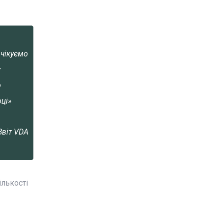
очікуємо
у
о
ці»
Звіт VDA
лькості