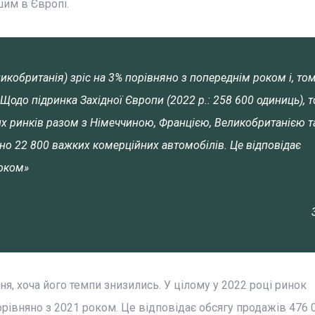
шим в Європі.
икобританія) зріс на 3% порівняно з попереднім роком і, том
Щодо підринка Західної Європи (2022 р.: 258 600 одиниць), т
мих ринків разом з Німеччиною, Францією, Великобританією т
дано 22 800 важких комерційних автомобілів. Це відповідає
оком»
 хоча його темпи знизились. У цілому у 2022 році ринок
івняно з 2021 роком. Це відповідає обсягу продажів 476 0