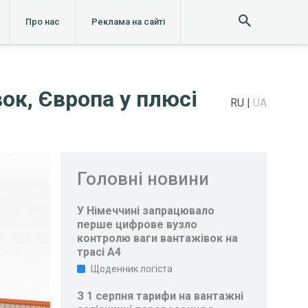
Про нас
Реклама на сайті
ок, Європа у плюсі
RU
UA
Головні новини
У Німеччині запрацювало
перше цифрове вузло
контролю ваги вантажівок на
трасі A4
Щоденник логіста
З 1 серпня тарифи на вантажні