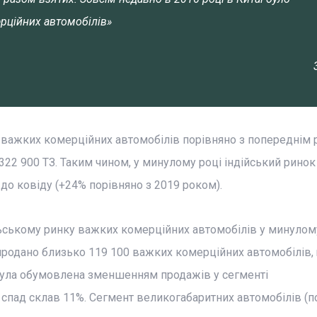
рційних автомобілів»
і важких комерційних автомобілів порівняно з попереднім 
322 900 ТЗ. Таким чином, у минулому році індійський ринок
о ковіду (+24% порівняно з 2019 роком).
льському ринку важких комерційних автомобілів у минулом
 продано близько 119 100 важких комерційних автомобілів,
була обумовлена зменшенням продажів у сегменті
е спад склав 11%. Сегмент великогабаритних автомобілів (п