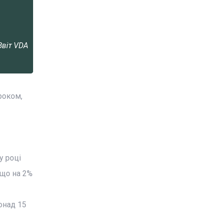
Звіт VDA
роком,
у році
 що на 2%
онад 15