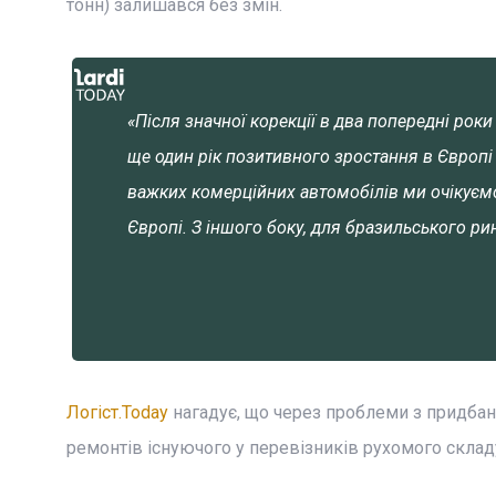
тонн) залишався без змін.
«Після значної корекції в два попередні роки
ще один рік позитивного зростання в Європі (
важких комерційних автомобілів ми очікуємо
Європі. З іншого боку, для бразильського р
Логіст.Today
нагадує, що через проблеми з придбан
ремонтів існуючого у перевізників рухомого складу