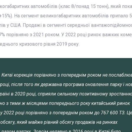
габаритних автомобілів (клас 8/понад 15 тонн), який пок
+15%). На сегмент великогабаритних автомобілів припало 
ів у США. Продажі в сегменті середньої вантажопідйомност
на 7% порівняно з 2021 роком. У 2022 році ринок важких ком
еднього кризового рівня 2019 року.
 Китаї корекція порівняно з попереднім роком не послаблюв
році, після того як державна програма оновлення парку і но
 країні в 2020 році, сприяли сильному позитивному зростанн
но з тими ж місяцями попереднього року китайський ринок
у 2022 році порівняно з попереднім роком до 767 600 ТЗ. Ц
 обсягу, який майже рівний обсягу продажів на ринках
разом взятих. Зовсім недавно в 2016 році в Китаї було