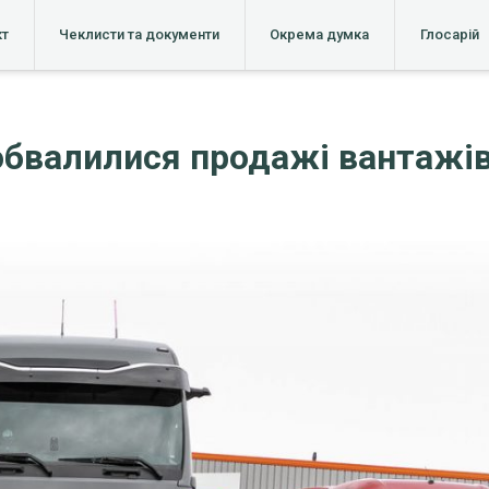
кт
Чеклисти та документи
Окрема думка
Глосарій
 обвалилися продажі вантажів