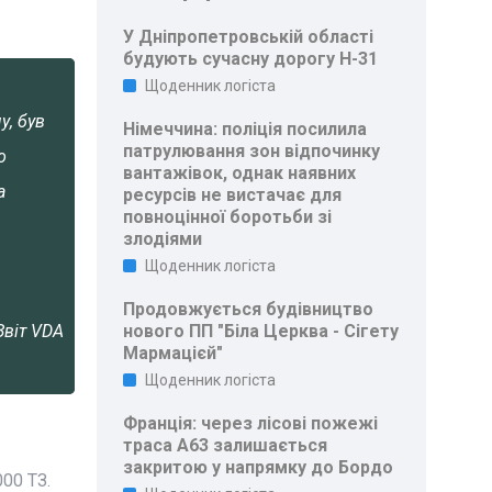
У Дніпропетровській області
будують сучасну дорогу Н-31
Щоденник логіста
у, був
Німеччина: поліція посилила
патрулювання зон відпочинку
о
вантажівок, однак наявних
а
ресурсів не вистачає для
повноцінної боротьби зі
злодіями
Щоденник логіста
Продовжується будівництво
Звіт VDA
нового ПП "Біла Церква - Сігету
Мармацієй"
Щоденник логіста
Франція: через лісові пожежі
траса A63 залишається
закритою у напрямку до Бордо
00 ТЗ.