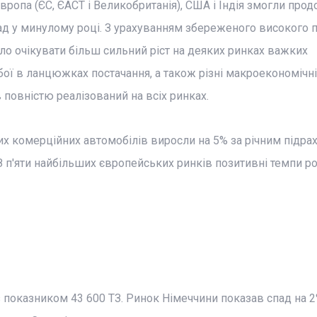
Європа (ЄС, ЄАСТ і Великобританія), США і Індія змогли про
ад у минулому році. З урахуванням збереженого високого п
ло очікувати більш сильний ріст на деяких ринках важких
ї в ланцюжках постачання, а також різні макроекономічні
 повністю реалізований на всіх ринках.
их комерційних автомобілів виросли на 5% за річним підра
 З п'яти найбільших європейських ринків позитивні темпи р
 показником 43 600 ТЗ. Ринок Німеччини показав спад на 2