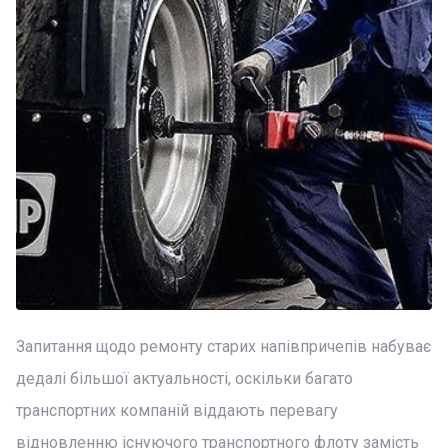
Запитання щодо ремонту старих напівпричепів набуває
дедалі більшої актуальності, оскільки багато
транспортних компаній віддають перевагу
відновленню існуючого транспортного флоту замість