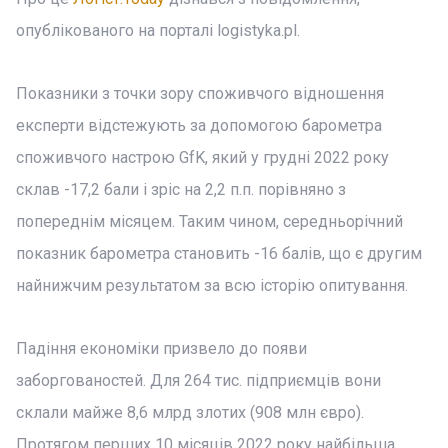
опублікованого на порталі logistyka.pl.
Показники з точки зору споживчого відношення
експерти відстежують за допомогою барометра
споживчого настрою GfK, який у грудні 2022 року
склав -17,2 бали і зріс на 2,2 п.п. порівняно з
попереднім місяцем. Таким чином, середньорічний
показник барометра становить -16 балів, що є другим
найнижчим результатом за всю історію опитування.
Падіння економіки призвело до появи
заборгованостей. Для 264 тис. підприємців вони
склали майже 8,6 млрд злотих (908 млн євро).
Протягом перших 10 місяців 2022 року найбільша