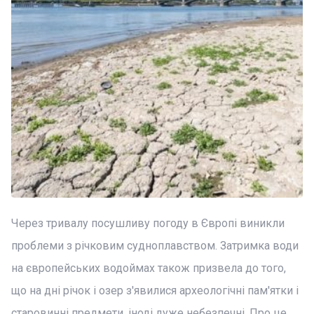
Через тривалу посушливу погоду в Європі виникли
проблеми з річковим судноплавством. Затримка води
на європейських водоймах також призвела до того,
що на дні річок і озер з'явилися археологічні пам'ятки і
старовинні предмети, іноді дуже небезпечні. Про це