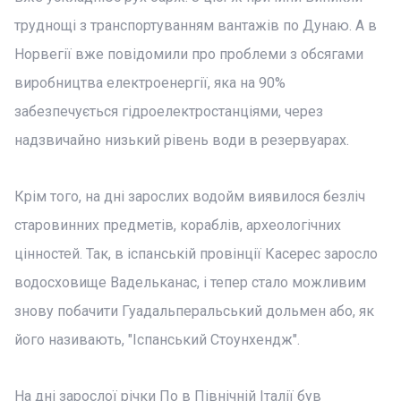
труднощі з транспортуванням вантажів по Дунаю. А в
Норвегії вже повідомили про проблеми з обсягами
виробництва електроенергії, яка на 90%
забезпечується гідроелектростанціями, через
надзвичайно низький рівень води в резервуарах.
Крім того, на дні зарослих водойм виявилося безліч
старовинних предметів, кораблів, археологічних
цінностей. Так, в іспанській провінції Касерес заросло
водосховище Вадельканас, і тепер стало можливим
знову побачити Гуадальперальський дольмен або, як
його називають, "Іспанський Стоунхендж".
На дні зарослої річки По в Північній Італії був