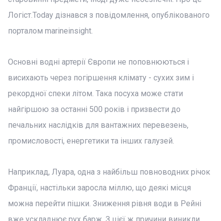
Логіст.Today дізнався з повідомлення, опублікованого
порталом marineinsight.
Основні водні артерії Європи не поповнюються і
висихають через погіршення клімату - сухих зим і
рекордної спеки літом. Така посуха може стати
найгіршою за останні 500 років і призвести до
печальних наслідків для вантажних перевезень,
промисловості, енергетики та інших галузей.
Наприклад, Луара, одна з найбільш повноводних річок
Франції, настільки заросла міллю, що деякі місця
можна перейти пішки. Зниження рівня води в Рейні
вже ускладнює рух барж. З цієї ж причини виникли