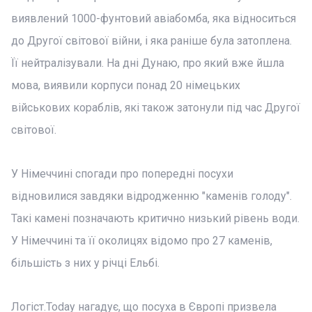
виявлений 1000-фунтовий авіабомба, яка відноситься
до Другої світової війни, і яка раніше була затоплена.
Її нейтралізували. На дні Дунаю, про який вже йшла
мова, виявили корпуси понад 20 німецьких
військових кораблів, які також затонули під час Другої
світової.
У Німеччині спогади про попередні посухи
відновилися завдяки відродженню "каменів голоду".
Такі камені позначають критично низький рівень води.
У Німеччині та її околицях відомо про 27 каменів,
більшість з них у річці Ельбі.
Логіст.Today нагадує, що посуха в Європі призвела