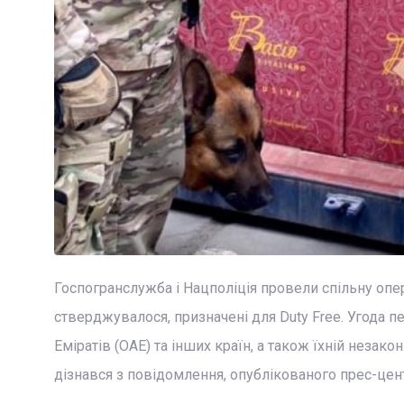
Госпогранслужба і Нацполіція провели спільну опер
стверджувалося, призначені для Duty Free. Угода п
Еміратів (ОАЕ) та інших країн, а також їхній незак
дізнався з повідомлення, опублікованого прес-це