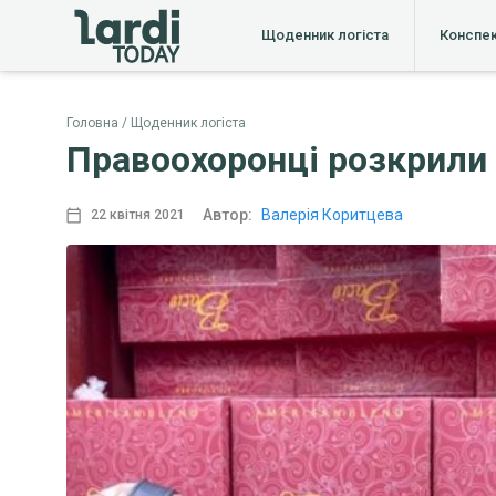
Щоденник логіста
Конспе
Головна
Щоденник логіста
Правоохоронці розкрили 
Автор:
Валерія Коритцева
22 квітня 2021