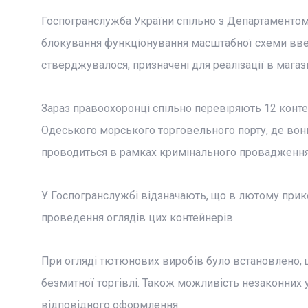
Госпогранслужба України спільно з Департаментом 
блокування функціонування масштабної схеми введ
стверджувалося, призначені для реалізації в магази
Зараз правоохоронці спільно перевіряють 12 контей
Одеського морського торговельного порту, де вони
проводиться в рамках кримінального провадження за 
У Госпогранслужбі відзначають, що в лютому при
проведення оглядів цих контейнерів.
При огляді тютюнових виробів було встановлено, 
безмитної торгівлі. Також можливість незаконних у
відповідного оформлення.