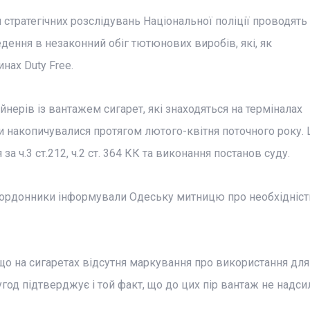
стратегічних розслідувань Національної поліції проводять 
ення в незаконний обіг тютюнових виробів, які, як
нах Duty Free.
нерів із вантажем сигарет, які знаходяться на терміналах
 накопичувалися протягом лютого-квітня поточного року. 
ч.3 ст.212, ч.2 ст. 364 КК та виконання постанов суду.
кордонники інформували Одеську митницю про необхідніст
що на сигаретах відсутня маркування про використання для
год підтверджує і той факт, що до цих пір вантаж не надси