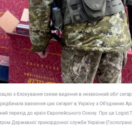
ацію з блокування схеми ведення в незаконний обіг сигарет
ередбачала ввезення цих сигарет в Україну з Об'єднаних А
онний перехід до країн Європейського Союзу. Про це Logist.
нтром Державної прикордонної служби України (Госпогранс