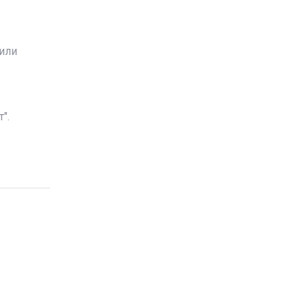
или
".