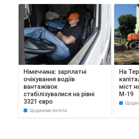
Німеччина: зарплатні
На Тер
очікування водіїв
капіт
вантажівок
міст н
стабілізувалися на рівні
М-19
3321 євро
Щоден
Щоденник логіста