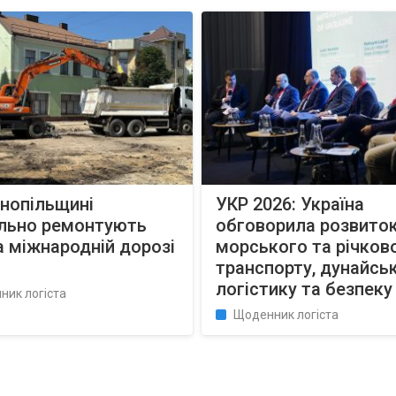
нопільщині
УКР 2026: Україна
ально ремонтують
обговорила розвито
а міжнародній дорозі
морського та річков
транспорту, дунайсь
логістику та безпеку
ник логіста
Щоденник логіста