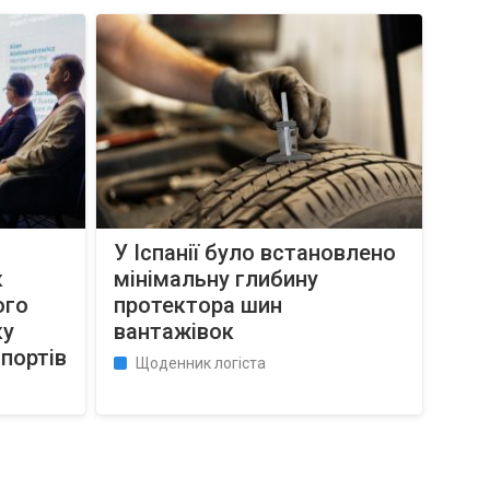
У Іспанії було встановлено
к
мінімальну глибину
ого
протектора шин
ку
вантажівок
 портів
Щоденник логіста