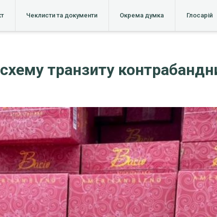
кт
Чеклисти та документи
Окрема думка
Глосарій
схему транзиту контрабандни