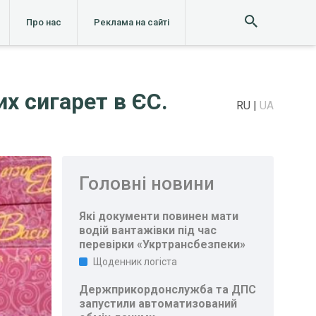
Про нас
Реклама на сайті
х сигарет в ЄС.
RU
UA
Головні новини
Які документи повинен мати
водій вантажівки під час
перевірки «Укртрансбезпеки»
Щоденник логіста
Держприкордонслужба та ДПС
запустили автоматизований