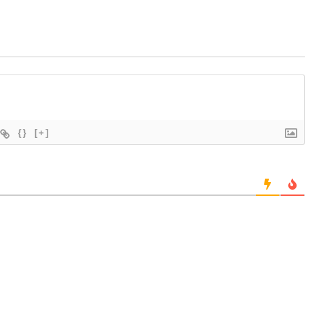
{}
[+]