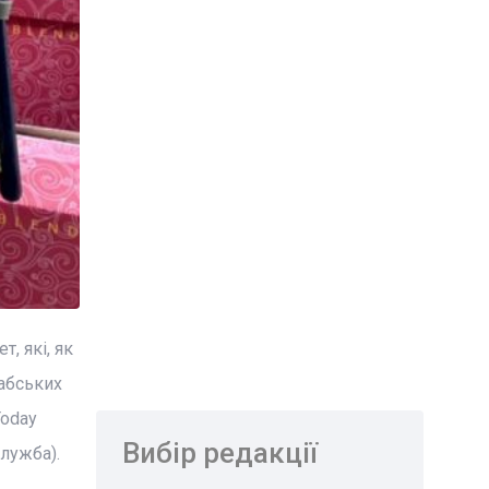
, які, як
рабських
Today
Вибір редакції
лужба).