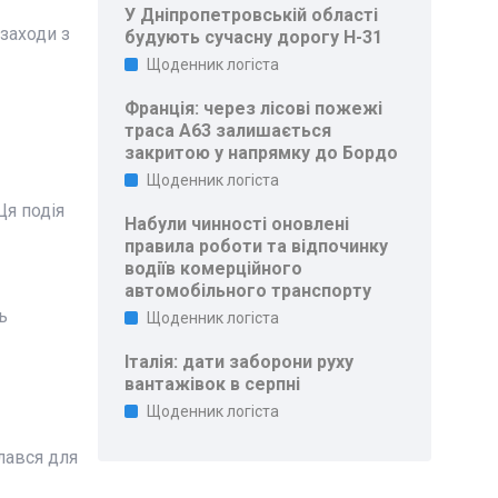
У Дніпропетровській області
заходи з
будують сучасну дорогу Н-31
Щоденник логіста
Франція: через лісові пожежі
траса A63 залишається
закритою у напрямку до Бордо
Щоденник логіста
Ця подія
Набули чинності оновлені
правила роботи та відпочинку
водіїв комерційного
автомобільного транспорту
ь
Щоденник логіста
Італія: дати заборони руху
вантажівок в серпні
Щоденник логіста
лався для