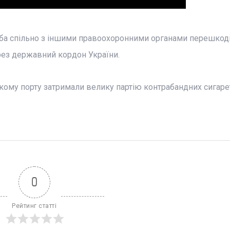
ужба спільно з іншими правоохоронними органами перешкод
ез державний кордон України.
кому порту затримали велику партію контрабандних сигарет
0
Рейтинг статті