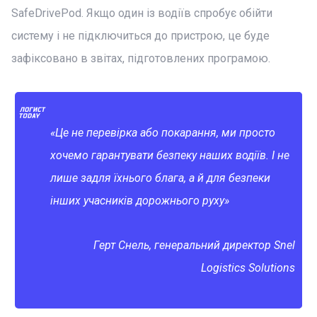
SafeDrivePod. Якщо один із водіїв спробує обійти
систему і не підключиться до пристрою, це буде
зафіксовано в звітах, підготовлених програмою.
«Це не перевірка або покарання, ми просто
хочемо гарантувати безпеку наших водіїв. І не
лише задля їхнього блага, а й для безпеки
інших учасників дорожнього руху»
Герт Снель, генеральний директор Snel
Logistics Solutions