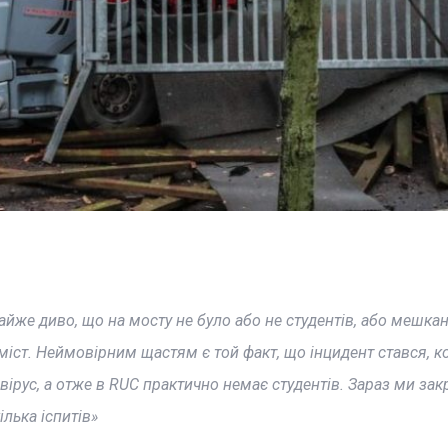
йже диво, що на мосту не було або не студентів, або мешкан
міст. Неймовірним щастям є той факт, що інцидент стався, к
вірус, а отже в RUC практично немає студентів. Зараз ми зак
ілька іспитів»