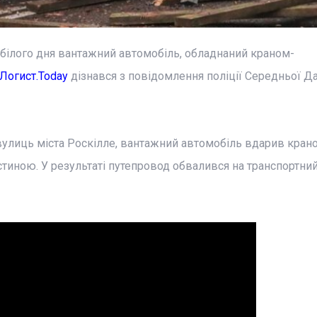
д білого дня вантажний автомобіль, обладнаний краном-
Логист.Today
дізнався з повідомлення поліції Середньої Дан
 вулиць міста Роскілле, вантажний автомобіль вдарив кран
иною. У результаті путепровод обвалився на транспортний 