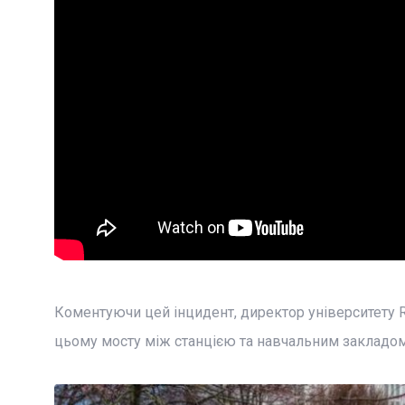
Коментуючи цей інцидент, директор університету 
цьому мосту між станцією та навчальним закладом 