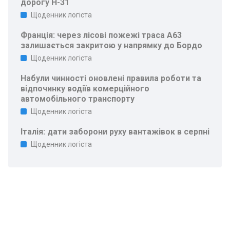
дорогу Н-31
Щоденник логіста
Франція: через лісові пожежі траса A63
залишається закритою у напрямку до Бордо
Щоденник логіста
Набули чинності оновлені правила роботи та
відпочинку водіїв комерційного
автомобільного транспорту
Щоденник логіста
Італія: дати заборони руху вантажівок в серпні
Щоденник логіста