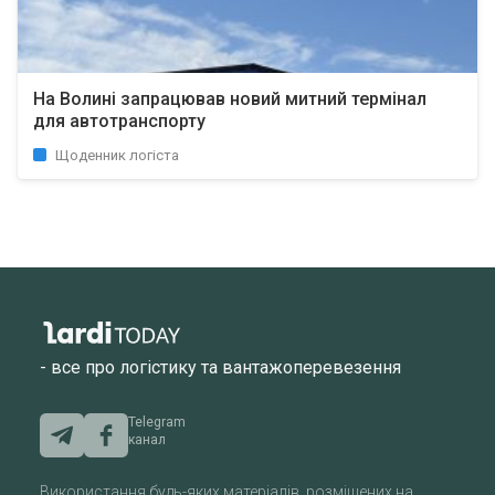
На Волині запрацював новий митний термінал
для автотранспорту
Щоденник логіста
- все про логістику та вантажоперевезення
Telegram
канал
Використання будь-яких матеріалів, розміщених на