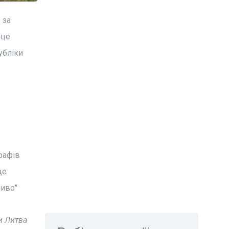
 за
 це
убліки
рафів
це
ливо"
ки Литва