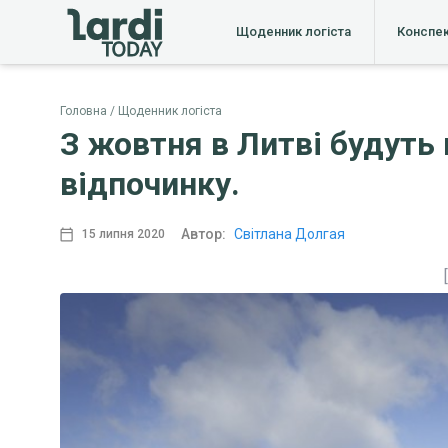
Щоденник логіста
Конспе
Головна
Щоденник логіста
З жовтня в Литві будуть
відпочинку.
Автор:
Світлана Долгая
15 липня 2020