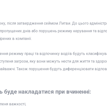
оку, після затвердження сеймом Литви. До цього адміністр
і пропущених днів або порушень режиму керування та відпо
ірених в компанії.
ення режиму праці та відпочинку водіїв будуть класифікув
 ступеня загрози, яку вони можуть нести для життя та здоров
 найважчі. Також порушення будуть диференціювати відпов
ь буде накладатися при вчиненні:
пеня важкості;