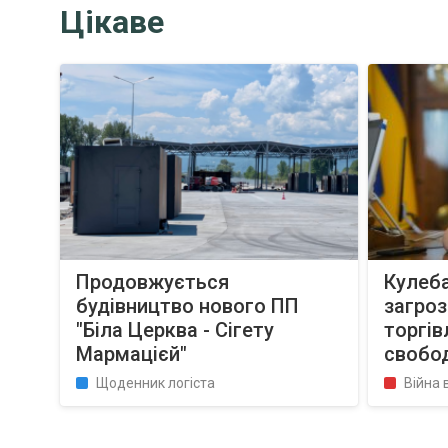
Цікаве
Продовжується
Кулеба
будівництво нового ПП
загроз
"Біла Церква - Сігету
торгів
Мармацієй"
свобод
Щоденник логіста
Війна 