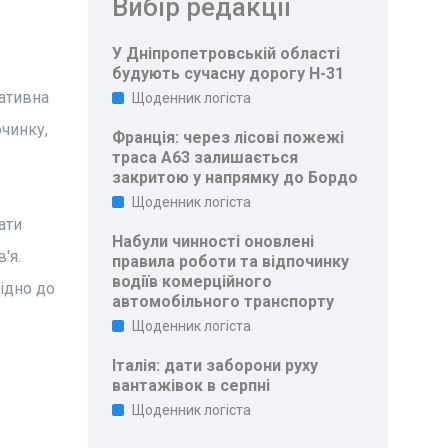
Вибір редакції
У Дніпропетровській області
будують сучасну дорогу Н-31
ативна
Щоденник логіста
чинку,
Франція: через лісові пожежі
траса A63 залишається
закритою у напрямку до Бордо
Щоденник логіста
ати
Набули чинності оновлені
'я.
правила роботи та відпочинку
водіїв комерційного
ідно до
автомобільного транспорту
Щоденник логіста
Італія: дати заборони руху
вантажівок в серпні
Щоденник логіста