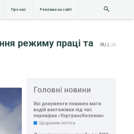
Про нас
Реклама на сайті
ння режиму праці та
RU
UA
Головні новини
Які документи повинен мати
водій вантажівки під час
перевірки «Укртрансбезпеки»
Щоденник логіста