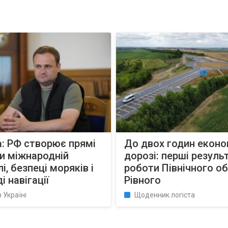
: РФ створює прямі
До двох годин економ
и міжнародній
дорозі: перші резуль
лі, безпеці моряків і
роботи Північного о
і навігації
Рівного
в Україні
Щоденник логіста