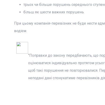
трьох чи більше порушень середнього ступен
більш як шести важких порушень.
При цьому компанія-перевізник не буде нести адмі
водієм.
"Поправки до закону передбачають, що по
оцінюватися індивідуально протягом усього
щоб такі порушення не повторювалися. Пер
неподані дані спонукатиме перевізників дія