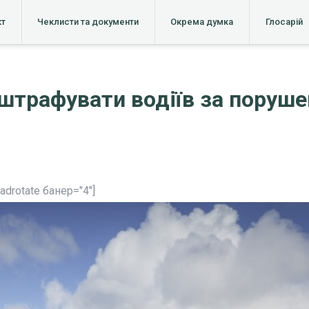
кт
Чеклисти та документи
Окрема думка
Глосарій
 штрафувати водіїв за поруше
[adrotate банер="4"]