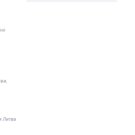
ені
ви,
и Литва