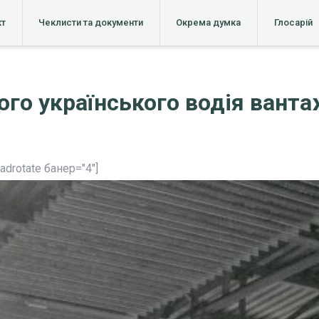
кт
Чеклисти та документи
Окрема думка
Глосарій
ого українського водія ванта
[adrotate банер="4"]