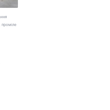
ання
2 проміле
о