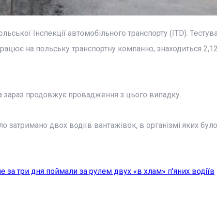
льської Інспекції автомобільного транспорту (ITD). Тестув
 працює на польську транспортну компанію, знаходиться 2,1
 яка зараз продовжує провадження з цього випадку.
ло затримано двох водіїв вантажівок, в організмі яких бул
 за три дня поймали за рулем двух «в хлам» п'яних водіїв