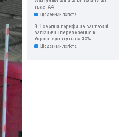
контролю ваги вантажівок на
трасі A4
Щоденник логіста
З 1 серпня тарифи на вантажні
залізничні перевезення в
Україні зростуть на 30%
Щоденник логіста