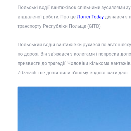
Польські водії вантажівок спільними зусиллями зу
віддаленої роботи. Про це
Логіст.Today
дізнався з 
транспорту Республіки Польща (GITD).
Польський водій вантажівки рухався по автошляху 
по дорозі. Він зв'язався з колегами і попросив до
призвести до трагедії. Чоловіки кількома вантажів
Żdżarach і не дозволили п'яному водієві їхати далі.