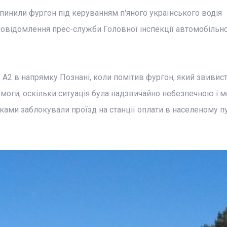
пинили фургон під керуванням п'яного українського водія
повідомлення прес-служби Головної інспекції автомобільн
A2 в напрямку Познані, коли помітив фургон, який звивис
помоги, оскільки ситуація була надзвичайно небезпечною і м
ками заблокували проїзд на станції оплати в населеному п