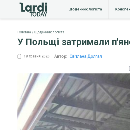
Щоденник логіста
Конспе
Головна
Щоденник логіста
У Польщі затримали п'ян
Автор:
Світлана Долгая
18 травня 2020