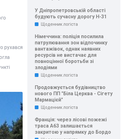
У Дніпропетровській області
будують сучасну дорогу Н-31
ого
Щоденник логіста
Німеччина: поліція посилила
патрулювання зон відпочинку
то рухався
вантажівок, однак наявних
ресурсів не вистачає для
огла
повноцінної боротьби зі
ункті
злодіями
Щоденник логіста
Продовжується будівництво
нового ПП "Біла Церква - Сігету
Мармацієй"
Щоденник логіста
Франція: через лісові пожежі
траса A63 залишається
закритою у напрямку до Бордо