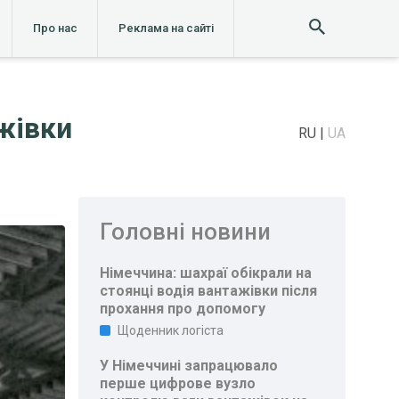
Про нас
Реклама на сайті
жівки
RU
UA
Головні новини
Німеччина: шахраї обікрали на
стоянці водія вантажівки після
прохання про допомогу
Щоденник логіста
У Німеччині запрацювало
перше цифрове вузло