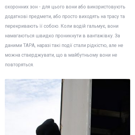
охоронних зон - для цього вони або використовують
додаткові предмети, або просто виходять на трасу та
перекривають її собою. Коли водій гальмує, вони
намагаються швидко проникнути в вантажівку. За
даними TAPA, наразі такі події стали рідкістю, але не
можна стверджувати, що в майбутньому вони не
повторяться.