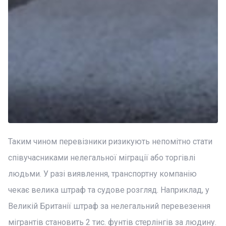
Таким чином перевізники ризикують непомітно стати
співучасниками нелегальної міграції або торгівлі
людьми. У разі виявлення, транспортну компанію
чекає велика штраф та судове розгляд. Наприклад, у
Великій Британії штраф за нелегальний перевезення
мігрантів становить 2 тис. фунтів стерлінгів за людину.