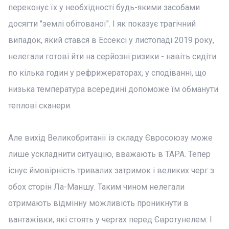
переконує їх у необхідності будь-якими засобами
досягти "землі обітованої". І як показує трагічний
випадок, який стався в Ессексі у листопаді 2019 року,
нелегали готові йти на серйозні ризики - навіть сидіти
по кілька годин у рефрижераторах, у сподіванні, що
низька температура всередині допоможе їм обманути
теплові сканери.
Але вихід Великобританії із складу Євросоюзу може
лише ускладнити ситуацію, вважають в TAPA. Тепер
існує ймовірність тривалих затримок і великих черг з
обох сторін Ла-Маншу. Таким чином нелегали
отримають відмінну можливість проникнути в
вантажівки, які стоять у чергах перед Євротунелем. І