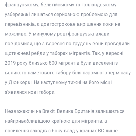
французькому, бельгійському та голландському
узбережжі лишаться серйозною проблемою для
перевізників, а довгострокове вирішення поки не
можливе. У минулому році французькі влади
повідомили, що з вересня по грудень вони проводили
щотижневі рейди у таборах мігрантів. Так, у вересні
2019 року близько 800 мігрантів були виселені із
великого наметового табору біля паромного терміналу
у Дюнкеркі. На наступному тижні на його місці
з'явилися нові табори.
Незважаючи на Brexit, Велика Британія залишається
найпривабливішою країною для мігрантів, а
посилення заходів з боку влад у країнах ЄС лише