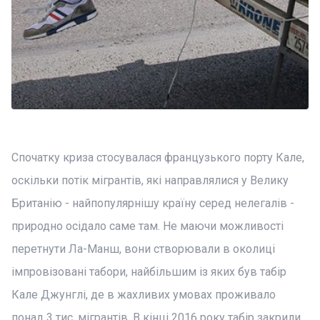
Спочатку криза стосувалася французького порту Кале,
оскільки потік мігрантів, які направлялися у Велику
Британію - найпопулярнішу країну серед нелегалів -
природно осідало саме там. Не маючи можливості
перетнути Ла-Манш, вони створювали в околиці
імпровізовані табори, найбільшим із яких був табір
Кале Джунглі, де в жахливих умовах проживало
понад 3 тис. мігрантів. В кінці 2016 року табір закрили,