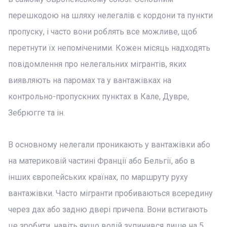
перешкодою на шляху нелегалів є кордони та пункти
пропуску, і часто вони роблять все можливе, щоб
перетнути їх непоміченими. Кожен місяць надходять
повідомлення про нелегальних мігрантів, яких
виявляють на паромах та у вантажівках на
контрольно-пропускних пунктах в Кале, Дувре,
Зебрюгге та ін.
В основному нелегали проникають у вантажівки або
на материковій частині Франції або Бельгії, або в
інших європейських країнах, по маршруту руху
вантажівки. Часто мігранти пробиваються всередину
через дах або задню двері причепа. Вони встигають
це зробити, навіть якщо водій зупинився лише на 5