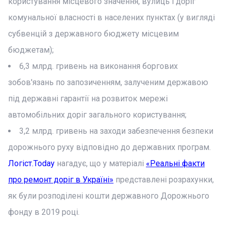
користування місцевого значення, вулиць і доріг
комунальної власності в населених пунктах (у вигляді
субвенцій з державного бюджету місцевим
бюджетам);
6,3 млрд. гривень на виконання боргових
зобов'язань по запозиченням, залученим державою
під державні гарантії на розвиток мережі
автомобільних доріг загального користування;
3,2 млрд. гривень на заходи забезпечення безпеки
дорожнього руху відповідно до державних програм.
Логіст.Today
нагадує, що у матеріалі
«Реальні факти
про ремонт доріг в Україні»
представлені розрахунки,
як були розподілені кошти державного Дорожнього
фонду в 2019 році.