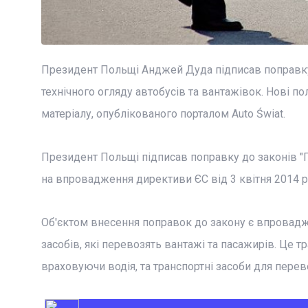
Президент Польщі Анджей Дуда підписав поправку
технічного огляду автобусів та вантажівок. Нові 
матеріалу, опублікованого порталом Auto Świat.
Президент Польщі підписав поправку до законів "П
на впровадження директиви ЄС від 3 квітня 2014 
Об'єктом внесення поправок до закону є впровадже
засобів, які перевозять вантажі та пасажирів. Це т
враховуючи водія, та транспортні засоби для перев