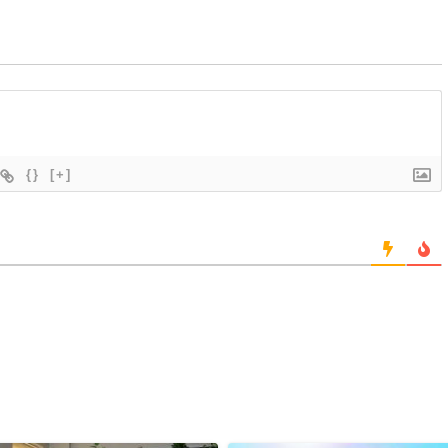
{}
[+]