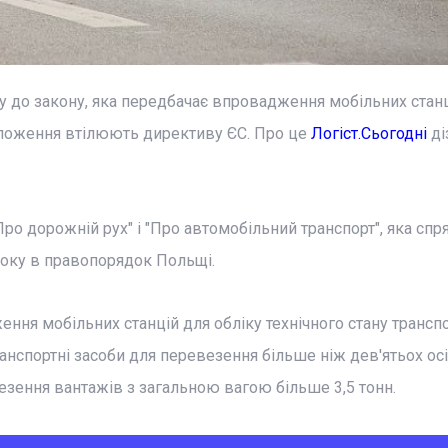
 до закону, яка передбачає впровадження мобільних стан
положення втілюють директиву ЄС. Про це
Логіст.Сьогодні
ді
ро дорожній рух" і "Про автомобільний транспорт", яка сп
року в правопорядок Польщі.
ння мобільних станцій для обліку технічного стану трансп
ранспортні засоби для перевезення більше ніж дев'ятьох осі
езення вантажів з загальною вагою більше 3,5 тонн.