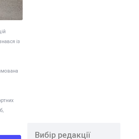
цій
знався із
рямована
ортних
б,
Вибір редакції