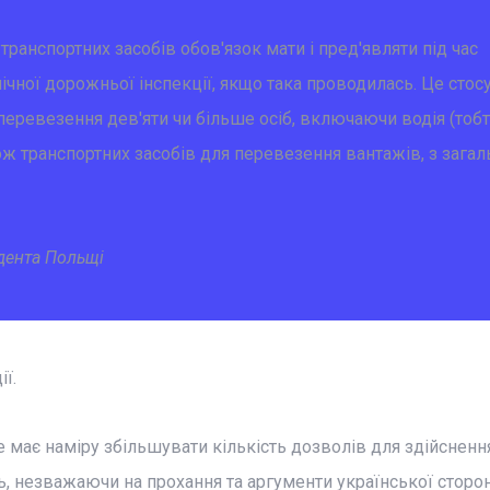
транспортних засобів обов'язок мати і пред'являти під час
чної дорожньої інспекції, якщо така проводилась. Це стос
 перевезення дев'яти чи більше осіб, включаючи водія (тоб
акож транспортних засобів для перевезення вантажів, з зага
дента Польщі
ї.
 має наміру збільшувати кількість дозволів для здійсненн
 незважаючи на прохання та аргументи української сторон