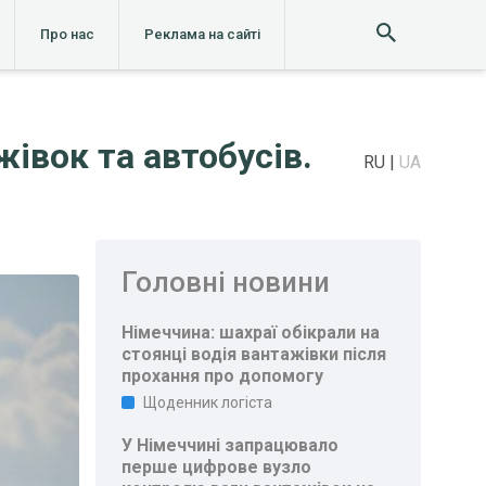
Про нас
Реклама на сайті
івок та автобусів.
RU
UA
Головні новини
Німеччина: шахраї обікрали на
стоянці водія вантажівки після
прохання про допомогу
Щоденник логіста
У Німеччині запрацювало
перше цифрове вузло