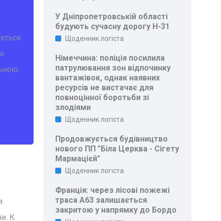
У Дніпропетровській області
будують сучасну дорогу Н-31
ується
Щоденник логіста
то
Німеччина: поліція посилила
патрулювання зон відпочинку
льною
вантажівок, однак наявних
ресурсів не вистачає для
повноцінної боротьби зі
злодіями
Щоденник логіста
Продовжується будівництво
нового ПП "Біла Церква - Сігету
Мармацієй"
Щоденник логіста
Франція: через лісові пожежі
траса A63 залишається
я
закритою у напрямку до Бордо
и. К