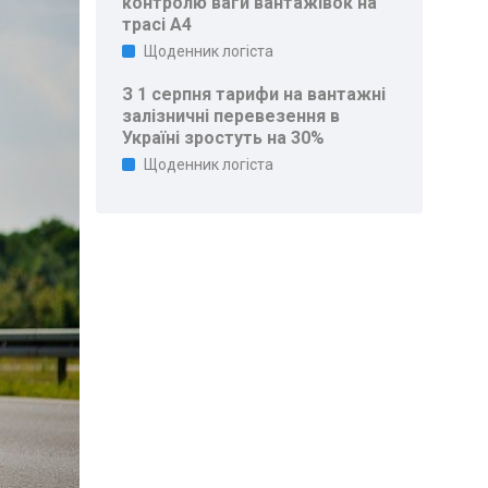
контролю ваги вантажівок на
трасі A4
Щоденник логіста
З 1 серпня тарифи на вантажні
залізничні перевезення в
Україні зростуть на 30%
Щоденник логіста