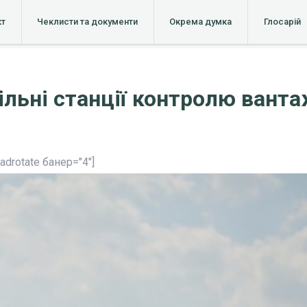
кт
Чеклисти та документи
Окрема думка
Глосарій
льні станції контролю вантаж
[adrotate банер="4"]