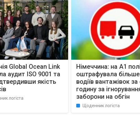
ія Global Ocean Link
Німеччина: на А1 пол
а аудит ISO 9001 та
оштрафувала більше
ідтвердивши якість
водіїв вантажівок за
ів
годину за ігноруванн
заборони на обгін
ник логіста
Щоденник логіста