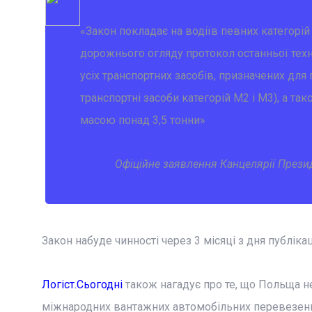
«Закон покладає на водіїв певних категорій 
дорожнього огляду протокол останньої техні
усіх транспортних засобів, призначених для
транспортні засоби категорій М2 і М3), а т
масою понад 3,5 тонни»
Офіційне заявлення Канцелярії Прези
Закон набуде чинності через 3 місяці з дня публікаці
Логіст.Сьогодні
також нагадує про те, що Польща не
міжнародних вантажних автомобільних перевезень,