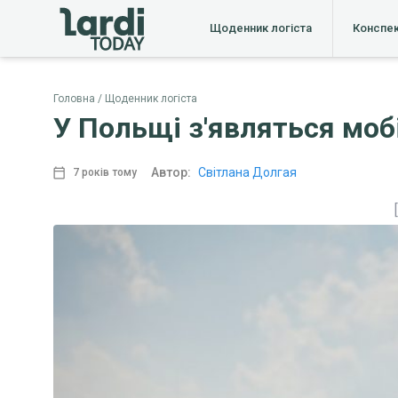
Щоденник логіста
Конспе
Головна
Щоденник логіста
У Польщі з'являться мобі
Автор:
Світлана Долгая
7 років тому