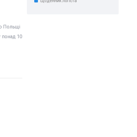
Щоденник логіста
ю Польщі
у понад 10