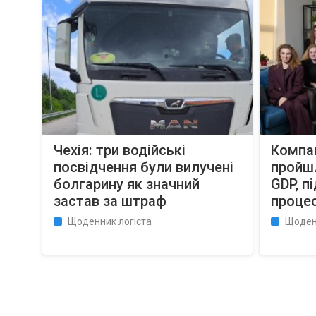
Чехія: три водійські
Компан
посвідчення були вилучені
пройшл
болгарину як значний
GDP, п
застав за штраф
процес
Щоденник логіста
Щоден