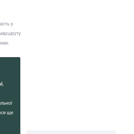
асть у
 маршруту
має.
й,
альної
все ще