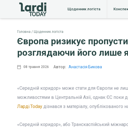
Щоденник логіста
Конспе
Головна
Щоденник логіста
Європа ризикує пропусти
розглядаючи його лише 
Автор:
Анастасія Бикова
08 травня 2026
«Середній коридор» може стати для Європи не ли
можливостями в Центральній Азії, однак ЄС поки 
Ларді.Today
дізнався з матеріалу, опублікованого на 
«Середній коридор», або Транскаспійський міжнаро