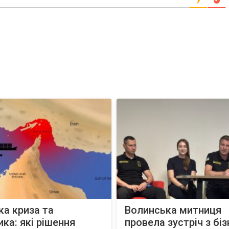
ка криза та
Волинська митниця
ика: які рішення
провела зустріч з бі