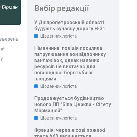
Вибір редакції
а Бірман
У Дніпропетровській області
будують сучасну дорогу Н-31
Щоденник логіста
ревезень
Німеччина: поліція посилила
ій
патрулювання зон відпочинку
му
вантажівок, однак наявних
ресурсів не вистачає для
повноцінної боротьби зі
злодіями
Щоденник логіста
Продовжується будівництво
нового ПП "Біла Церква - Сігету
Мармацієй"
Щоденник логіста
Франція: через лісові пожежі
траса A63 залишається