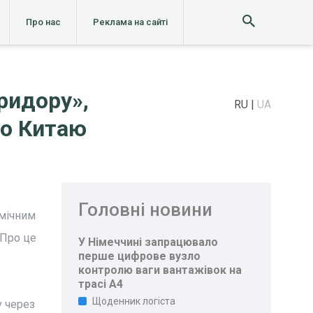
Про нас
Реклама на сайті
ридору»,
RU
UA
до Китаю
Головні новини
омічним
 Про це
У Німеччині запрацювало
перше цифрове вузло
контролю ваги вантажівок на
трасі A4
Щоденник логіста
у через