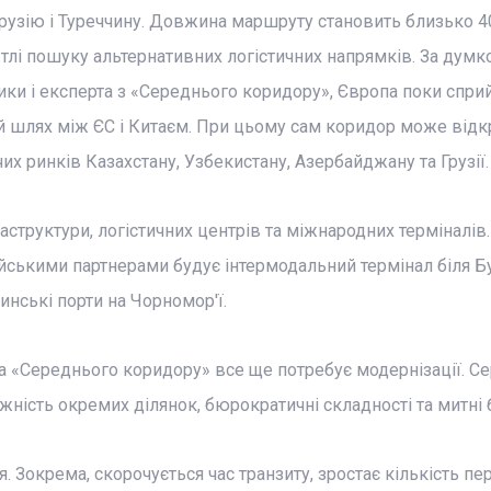
Грузію і Туреччину. Довжина маршруту становить близько 4
 тлі пошуку альтернативних логістичних напрямків. За дум
стики і експерта з «Середнього коридору», Європа поки спр
 шлях між ЄС і Китаєм. При цьому сам коридор може відк
 ринків Казахстану, Узбекистану, Азербайджану та Грузії.
аструктури, логістичних центрів та міжнародних терміналів.
айськими партнерами будує інтермодальний термінал біля Б
инські порти на Чорномор'ї.
 «Середнього коридору» все ще потребує модернізації. С
ість окремих ділянок, бюрократичні складності та митні б
Зокрема, скорочується час транзиту, зростає кількість пе