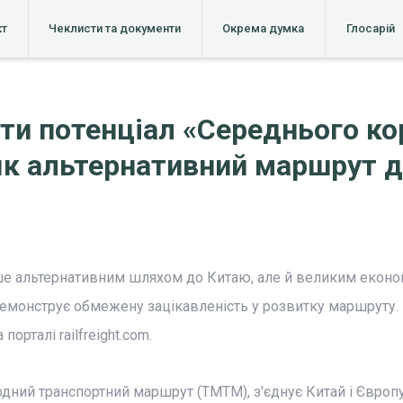
кт
Чеклисти та документи
Окрема думка
Глосарій
ти потенціал «Середнього ко
як альтернативний маршрут 
ше альтернативним шляхом до Китаю, але й великим екон
демонструє обмежену зацікавленість у розвитку маршруту.
порталі railfreight.com.
дний транспортний маршрут (ТМТМ), з'єднує Китай і Європ