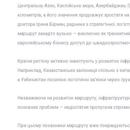
Центральну Азію, Каспійське море, Азербайджан, 
кілометрів, а його значення продовжує зростати на
доктора Ірини Бірман, радника з стратегічної логі
маршрут занадто вузько — виключно як транзитний
європейському бізнесу доступ до швидкозростаючих
Країни регіону активно інвестують у розвиток інфр
Наприклад, Казахстанська залізниця спільно з кит
а Узбекистан посилює логістичні зв'язки через груз
Незважаючи на розвиток маршруту, інфраструктура
основних проблем — недостатня пропускна спроможн
При цьому показники маршруту вже покращуються. 