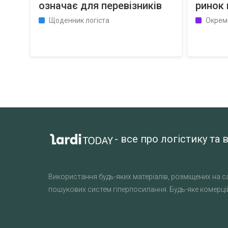
означає для перевізників
ринок
Щоденник логіста
Окрем
- все про логістику т
Використання будь-яких матеріалів, розміщених на са
пошукових систем гіперпосилання. Будь-яке комерцій