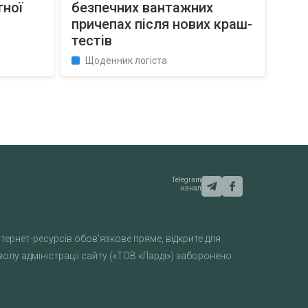
тної
безпечних вантажних
причепах після нових краш-
тестів
Щоденник логіста
Telegram
канал
тернет-ресурсів обов'язкове пряме, відкрите для
лу адміністрації сайту («ТОВ «Ларді») заборонено.