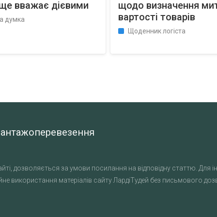
 ще вважає дієвими
щодо визначення ми
вартості товарів
а думка
Щоденник логіста
а вантажоперевезення
йті, дозволяється за умови посилання на відповідну статтю. Для ін
не використання матеріалів сайту ЛардіТудей без письмового дозво