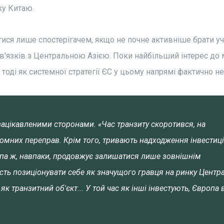
ку Китаю.
ся лише спостерігачем, якщо не почне активніше брати уч
в'язків з Центральною Азією. Поки найбільший інтерес до
тоді як системної стратегії ЄС у цьому напрямі фактично не
ацікавленими сторонами. «Час транзиту скоротився, на
омних переправ. Крім того, тривають надходження інвестиці
ропа ж, навпаки, продовжує залишатися лише зовнішнім
ть позиціонувати себе як значущого гравця на ринку Центр
як транзитний об'єкт... У той час як інші інвестують, Європа 