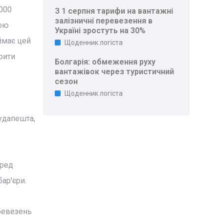
000
З 1 серпня тарифи на вантажні
залізничні перевезення в
кою
Україні зростуть на 30%
иймає цей
Щоденник логіста
рити
Болгарія: обмеження руху
вантажівок через туристичний
сезон
Щоденник логіста
удапешта,
еред
ар'єри.
ревезень