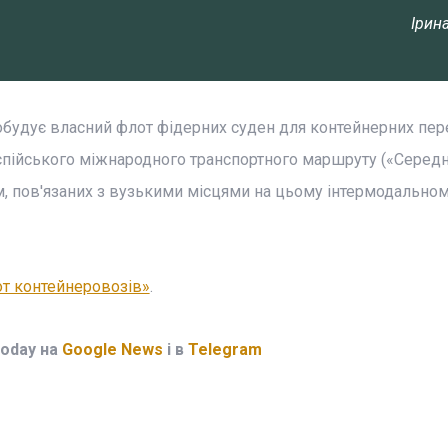
Ірин
побудує власний флот фідерних суден для контейнерних пе
спійського міжнародного транспортного маршруту («Середн
м, пов'язаних з вузькими місцями на цьому інтермодально
от контейнеровозів»
.
Today на
Google News
і в
Telegram