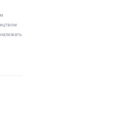
им
ництвом
 належать