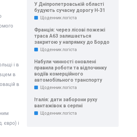
У Дніпропетровській області
будують сучасну дорогу Н-31
о
Щоденник логіста
хомого
Франція: через лісові пожежі
траса A63 залишається
закритою у напрямку до Бордо
Щоденник логіста
Набули чинності оновлені
льщі і в
правила роботи та відпочинку
водіїв комерційного
авцем в
автомобільного транспорту
новацій в
Щоденник логіста
Італія: дати заборони руху
вантажівок в серпні
дним
Щоденник логіста
 євро) і