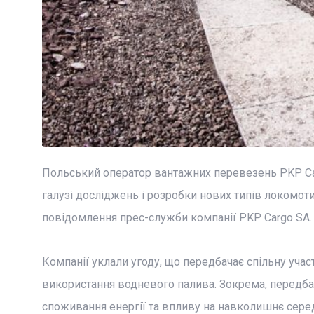
Польський оператор вантажних перевезень PKP Ca
галузі досліджень і розробки нових типів локомот
повідомлення прес-служби компанії PKP Cargo SA.
Компанії уклали угоду, що передбачає спільну учас
використання водневого палива. Зокрема, передба
споживання енергії та впливу на навколишнє сере