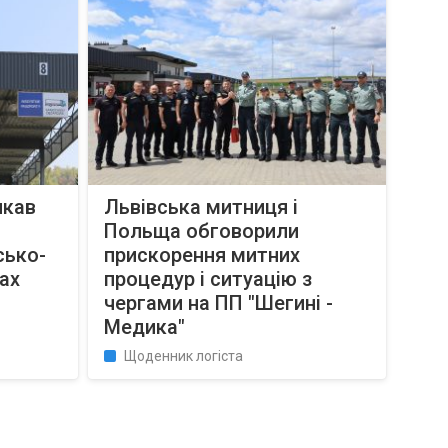
икав
Львівська митниця і
Польща обговорили
сько-
прискорення митних
ах
процедур і ситуацію з
чергами на ПП "Шегині -
Медика"
Щоденник логіста