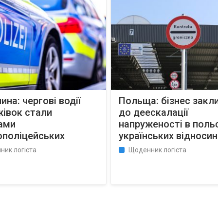
ина: чергові водії
Польща: бізнес закл
івок стали
до деескалації
ами
напруженості в поль
ополіцейських
українських відносин
ник логіста
Щоденник логіста