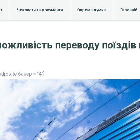
кт
Чеклисти та документи
Окрема думка
Глосарій
жливість переводу поїздів 
adrotate банер = "4"]