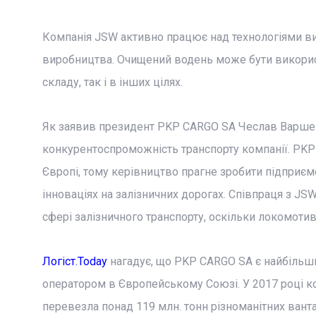
Компанія JSW активно працює над технологіями ви
виробництва. Очищений водень може бути використ
складу, так і в інших цілях.
Як заявив президент PKP CARGO SA Чеслав Варше
конкурентоспроможність транспорту компанії. PKP 
Європі, тому керівництво прагне зробити підприєм
інноваціях на залізничних дорогах. Співпраця з JSW
сфері залізничного транспорту, оскільки локомоти
Логіст.Today
нагадує, що PKP CARGO SA є найбільш
оператором в Європейському Союзі. У 2017 році комп
перевезла понад 119 млн. тонн різноманітних ванта