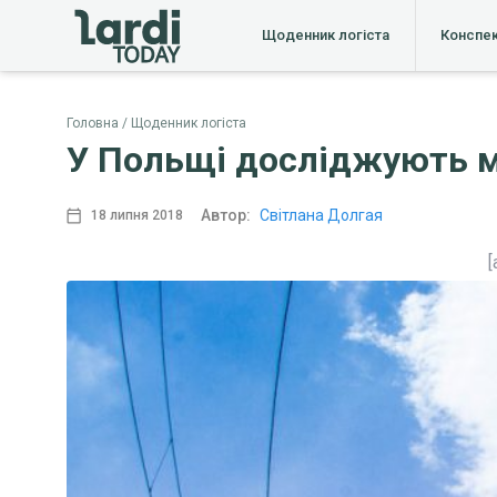
Щоденник логіста
Конспе
Головна
Щоденник логіста
У Польщі досліджують мо
Автор:
Світлана Долгая
18 липня 2018
[