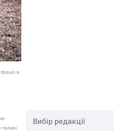
впрацю в
ня
Вибір редакції
 паливі.