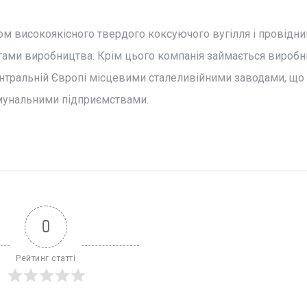
м високоякісного твердого коксуючого вугілля і провідн
гами виробництва. Крім цього компанія займається вироб
нтральній Європі місцевими сталеливійними заводами, що
омунальними підприємствами.
0
Рейтинг статті