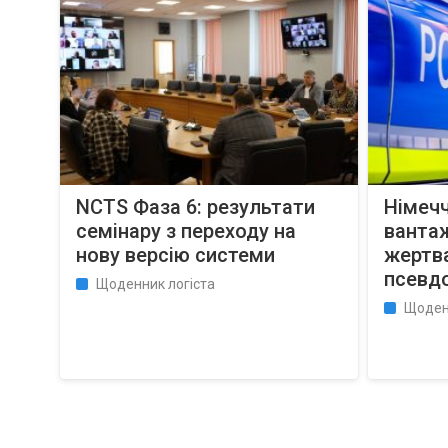
NCTS Фаза 6: результати
Німечч
семінару з переходу на
вантаж
нову версію системи
жертв
псевд
Щоденник логіста
Щоден