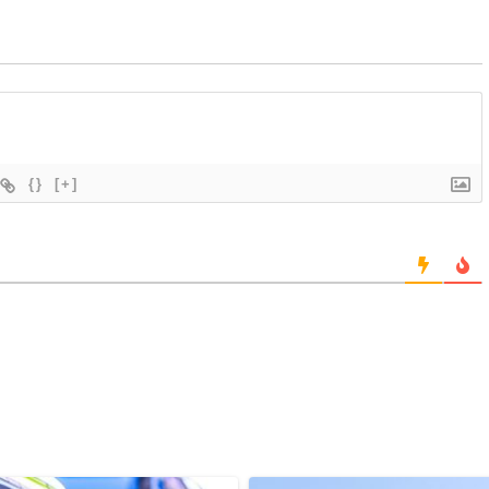
{}
[+]