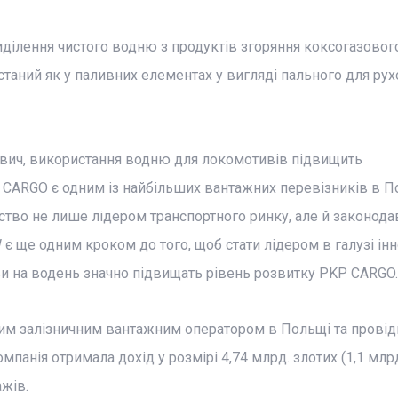
ділення чистого водню з продуктів згоряння коксогазовог
аний як у паливних елементах у вигляді пального для ру
вич, використання водню для локомотивів підвищить
CARGO є одним із найбільших вантажних перевізників в По
ство не лише лідером транспортного ринку, але й законод
 є ще одним кроком до того, щоб стати лідером в галузі ін
ви на водень значно підвищать рівень розвитку PKP CARGO.
им залізничним вантажним оператором в Польщі та прові
анія отримала дохід у розмірі 4,74 млрд. злотих (1,1 млрд.
жів.