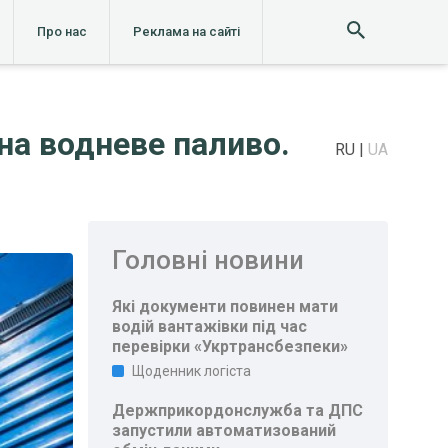
Про нас
Реклама на сайті
на водневе паливо.
RU
UA
Головні новини
Які документи повинен мати
водій вантажівки під час
перевірки «Укртрансбезпеки»
Щоденник логіста
Держприкордонслужба та ДПС
запустили автоматизований