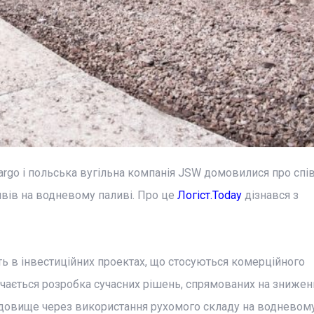
rgo і польська вугільна компанія JSW домовилися про спі
ивів на водневому паливі. Про це
Логіст.Today
дізнався з
ть в інвестиційних проектах, що стосуються комерційного
чається розробка сучасних рішень, спрямованих на знижен
довище через використання рухомого складу на водневому