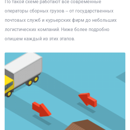
По такой схеме работают все современные
операторы сборных грузов ‒ от государственных
почтовых служб и курьерских фирм до небольших
логистических компаний. Ниже более подробно
опишем каждый из этих этапов.