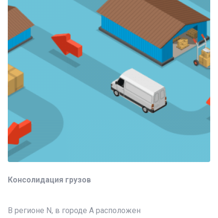
Консолидация грузов
В регионе N, в городе А расположен