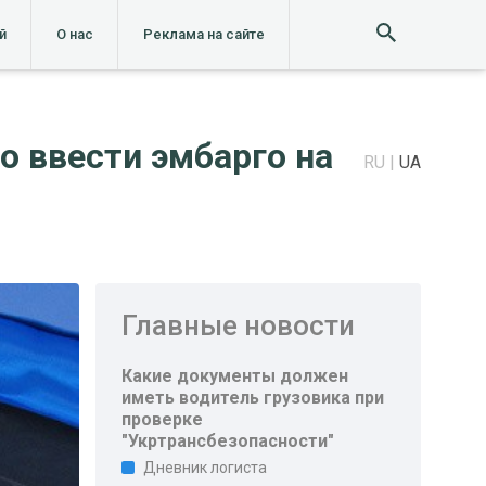
й
О нас
Реклама на сайте
о ввести эмбарго на
RU
UA
Главные новости
Какие документы должен
иметь водитель грузовика при
проверке
"Укртрансбезопасности"
Дневник логиста