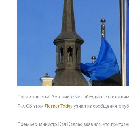
Правительство Эстонии хочет обсудить с соседни
РФ. Об этом
Логист.Today
узнал из сообщения, опубл
Премьер-министр Кая Каллас заявила, что пригра