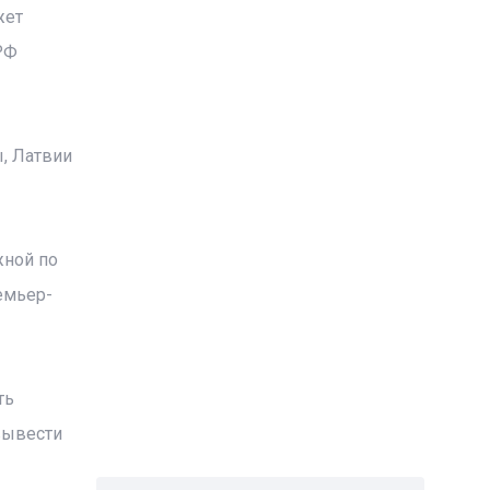
жет
РФ
, Латвии
жной по
емьер-
ть
вывести