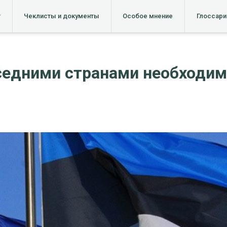
т
Чеклисты и документы
Особое мнение
Глоссари
седними странами необходим