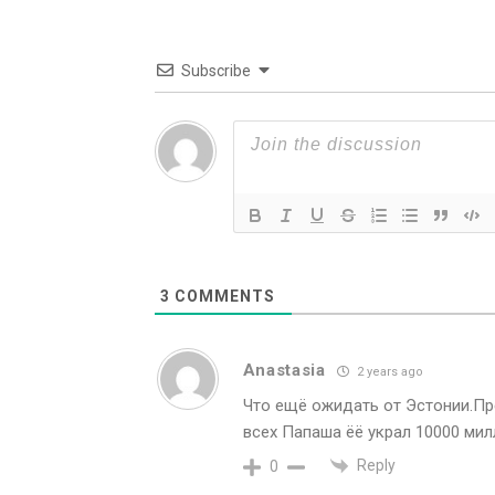
Subscribe
3
COMMENTS
Аnastasia
2 years ago
Что ещё ожидать от Эстонии.Пре
всех Папаша ёё украл 10000 ми
Reply
0