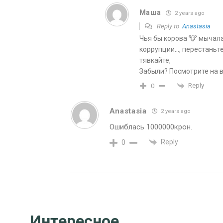
Маша
2 years ago
Reply to
Аnastasia
Чья бы корова 🐮 мычала
коррупции…, перестаньте
тявкайте,
Забыли? Посмотрите на 
Reply
0
Аnastasia
2 years ago
Ошиблась 1000000крон.
Reply
0
Интересное