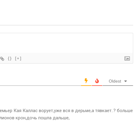
{}
[+]
Oldest
мьер Кая Каллас ворует,уже вся в дерьме,а тявкает..? больше
ллионов крон,дочь пошла дальше,