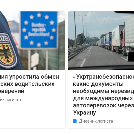
ния упростила обмен
«Укртрансбезопасно
ских водительских
какие документы
оверений
необходимы нерези
для международных
ик логиста
автоперевозок через
Украину
Дневник логиста