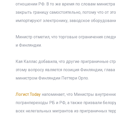
отношении РФ. В то же время по словам министра
закрыть границу самостоятельно, потому что от эт
импортируют электронику, заводское оборудование
Министр отметил, что торговые ограничения след
и Финляндии.
Кая Каллас добавила, что другие приграничные с
этому вопросу является позиция Финляндии, глава
министром Финляндии Петтери Орпо.
Логист.Today
напоминает, что Министры внутренни
погранпереходы РБ и РФ, а также призвали белор
всех нелегальных мигрантов из приграничных терр