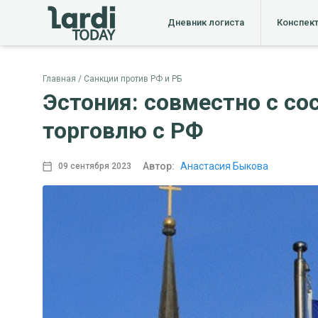
Дневник логиста
Конспек
Главная
Санкции против РФ и РБ
Эстония: совместно с со
торговлю с РФ
Автор:
Анастасия Быкова
09 сентября 2023