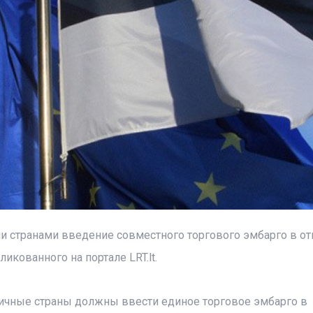
ми странами введение совместного торгового эмбарго в о
икованного на портале LRT.lt.
ничные страны должны ввести единое торговое эмбарго в