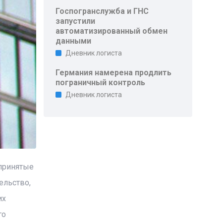
Госпогранслужба и ГНС
запустили
автоматизированный обмен
данными
Дневник логиста
Германия намерена продлить
пограничный контроль
Дневник логиста
 принятые
ельство,
их
го