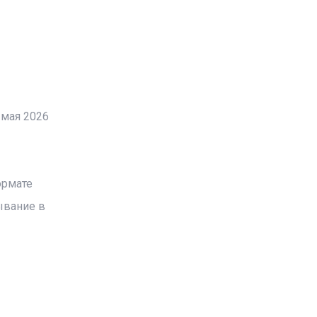
 мая 2026
ормате
ывание в