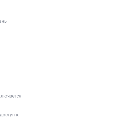
ень
ключается
доступ к