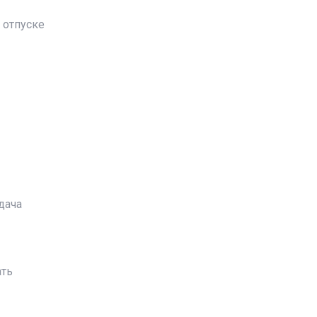
 отпуске
дача
ать