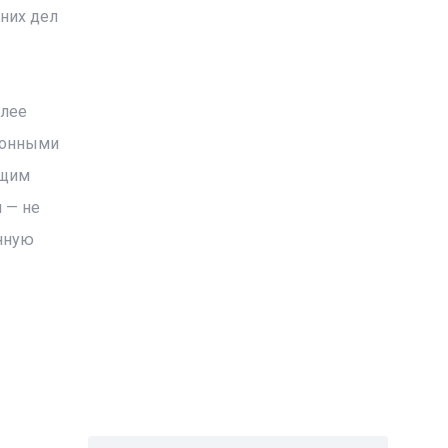
них дел
олее
ионными
ющим
 — не
анную