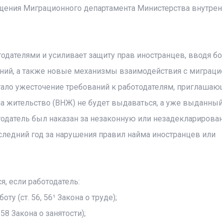
щения Миграционного департамента Министерства внутрен
одателями и усиливает защиту прав иностранцев, вводя б
ений, а также новые механизмы взаимодействия с миграц
ало ужесточение требований к работодателям, приглаша
а жительство (ВНЖ) не будет выдаваться, а уже выданный
отодатель был наказан за незаконную или незадеклариров
следний год за нарушения правил найма иностранцев или
, если работодатель:
у (ст. 56, 56¹ Закона о труде);
58 Закона о занятости);