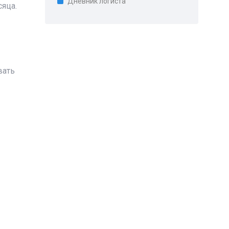
Дневник логиста
яца.
вать