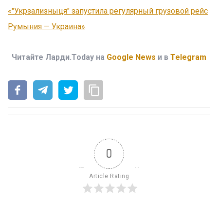
«"Укрзализныця" запустила регулярный грузовой рейс
Румыния — Украина»
.
Читайте Ларди.Today на
Google News
и в
Telegram
0
Article Rating