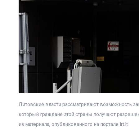
Литовские власти рассматривают возможность зак
который граждане этой страны получают разрешен
из материала, опубликованного на портале lrt.lt.