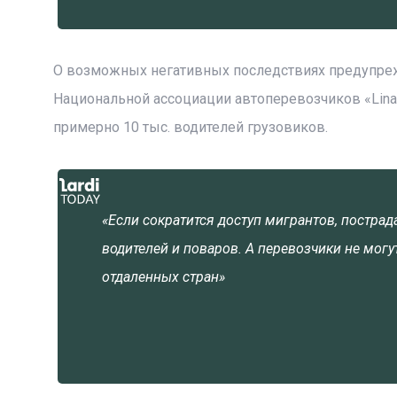
О возможных негативных последствиях предупреж
Национальной ассоциации автоперевозчиков «Lina
примерно 10 тыс. водителей грузовиков.
«Если сократится доступ мигрантов, постра
водителей и поваров. А перевозчики не могу
отдаленных стран»