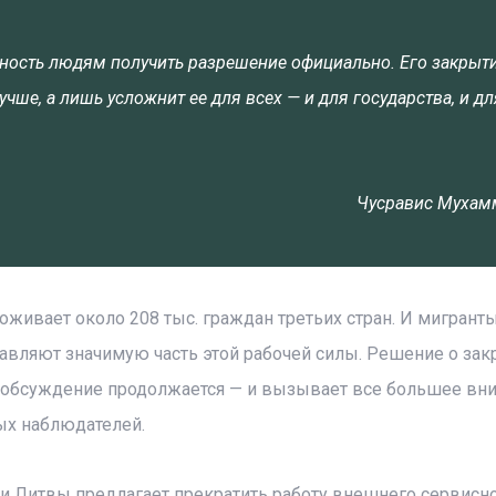
ность людям получить разрешение официально. Его закрыт
учше, а лишь усложнит ее для всех — и для государства, и дл
Чусравис Мухам
оживает около 208 тыс. граждан третьих стран. И мигранты
тавляют значимую часть этой рабочей силы. Решение о за
но обсуждение продолжается — и вызывает все большее вн
ых наблюдателей.
и Литвы предлагает прекратить работу внешнего сервисн