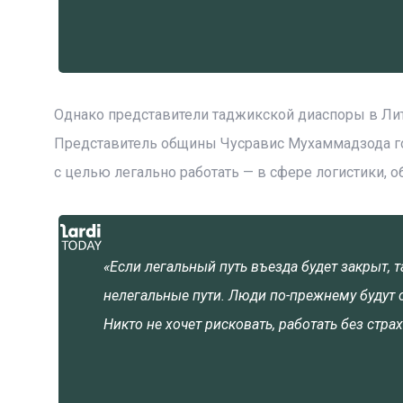
Однако представители таджикской диаспоры в Лит
Представитель общины Чусравис Мухаммадзода го
с целью легально работать — в сфере логистики, об
«Если легальный путь въезда будет закрыт, 
нелегальные пути. Люди по-прежнему будут с
Никто не хочет рисковать, работать без стр