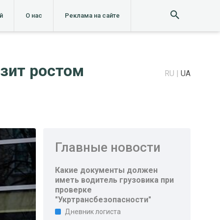
й
О нас
Реклама на сайте
озит ростом
RU
UA
Главные новости
Какие документы должен
иметь водитель грузовика при
проверке
"Укртрансбезопасности"
Дневник логиста