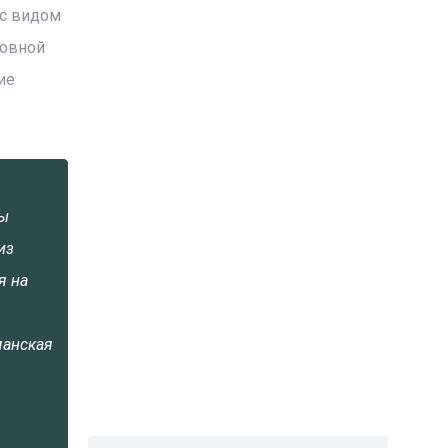
 с видом
новной
ие
Мы
из
я на
манская