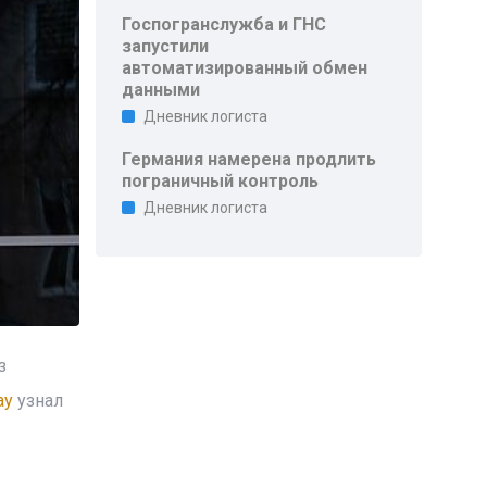
Госпогранслужба и ГНС
запустили
автоматизированный обмен
данными
Дневник логиста
Германия намерена продлить
пограничный контроль
Дневник логиста
з
ay
узнал