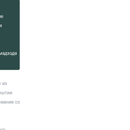
ие
я
мадзода
 из
крытии
имание со
ого