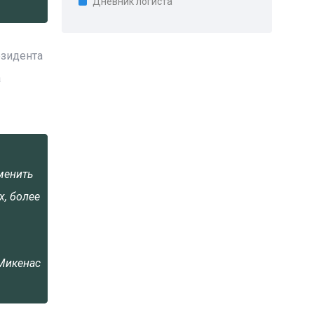
Дневник логиста
езидента
а
менить
х, более
Микенас