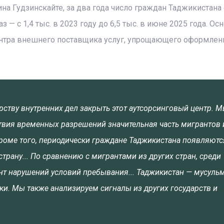
а Гудзинскайте, за два года число граждан Таджикистана
 — с 1,4 тыс. в 2023 году до 6,5 тыс. в июне 2025 года. Ос
ентра внешнего поставщика услуг, упрощающего оформлен
ству внутренних дел закрыть этот аутсорсинговый центр. 
твия временных разрешений значительная часть мигрантов 
Кроме того, периодически граждане Таджикистана появляютс
страну... По сравнению с мигрантами из других стран, среди
нт нарушений условий пребывания... Таджикистан — мусуль
ки. Мы также анализируем сигналы из других государств и