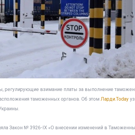
ы, регулирующие взимание платы за выполнение таможе
расположения таможенных органов. Об этом
Ларди.Today
уз
Украины.
иняла Закон № 3926-ІХ «О внесении изменений в Таможенн