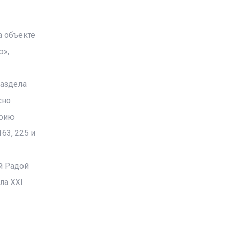
 объекте
ю»,
раздела
сно
орию
63, 225 и
й Радой
ла XXI