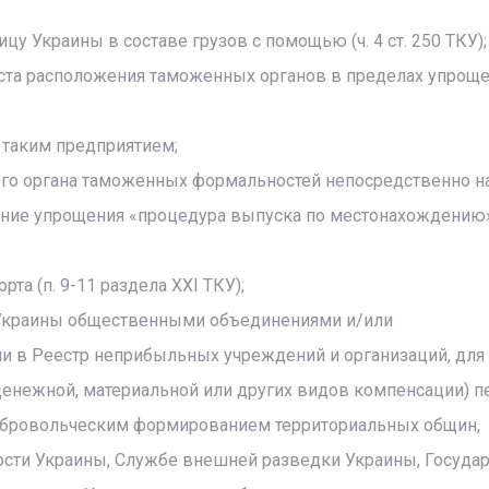
у Украины в составе грузов с помощью (ч. 4 ст. 250 ТКУ);
та расположения таможенных органов в пределах упроще
 таким предприятием;
о органа таможенных формальностей непосредственно на
ение упрощения «процедура выпуска по местонахождению»
а (п. 9-11 раздела XXI ТКУ);
 Украины общественными объединениями и/или
 в Реестр неприбыльных учреждений и организаций, для
енежной, материальной или других видов компенсации) п
бровольческим формированием территориальных общин,
ости Украины, Службе внешней разведки Украины, Госуда