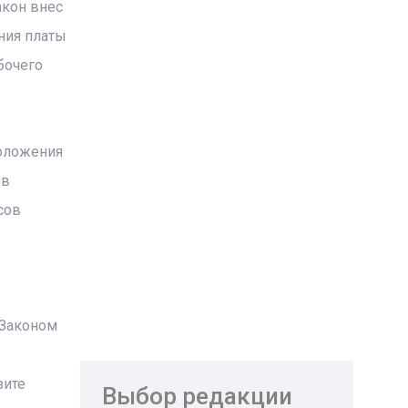
акон внес
ния платы
бочего
положения
ов
сов
 Законом
зите
Выбор редакции