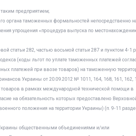
 таким предприятием;
о органа таможенных формальностей непосредственно на
нения упрощения «процедура выпуска по местонахождени
рвой статьи 282, частью восьмой статьи 287 и пунктом 4-1 
декса (коды льгот по уплате таможенных платежей согла
ных платежей при ввозе товаров) на таможенную террит
нсов Украины от 20.09.2012 № 1011, 164, 168, 161, 162, 1
товаров в рамках международной технической помощи в
асие на обязательность которых предоставлено Верховно
оенного положения на территории Украины) (п. 9-11 разде
 Украины общественными объединениями и/или