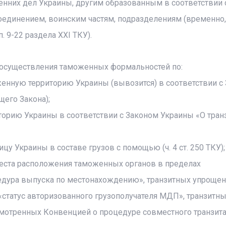
енних дел Украины, другим образованным в соответствии 
единением, воинским частям, подразделениям (временно,
 9-22 раздела XXI ТКУ).
ае осуществления таможенных формальностей по:
женную территорию Украины (вывозится) в соответствии с
щего Закона);
орию Украины в соответствии с Законом Украины «О тран
у Украины в составе грузов с помощью (ч. 4 ст. 250 ТКУ);
еста расположения таможенных органов в пределах
дура выпуска по местонахождению», транзитных упроще
«статус авторизованного грузополучателя МДП», транзитн
смотренных Конвенцией о процедуре совместного транзита