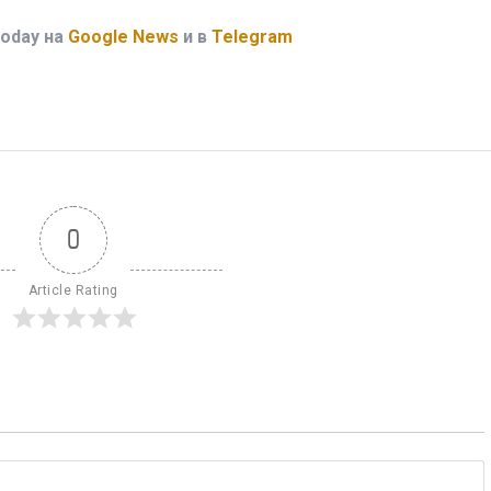
oday на
Google News
и в
Telegram
0
Article Rating