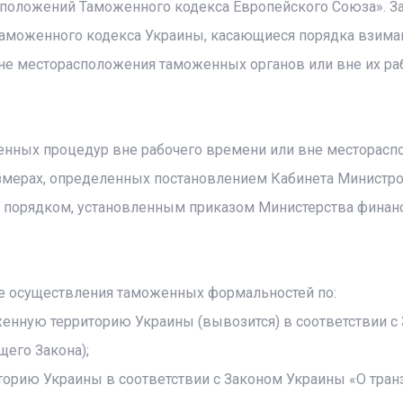
положений Таможенного кодекса Европейского Союза». З
 Таможенного кодекса Украины, касающиеся порядка взима
е месторасположения таможенных органов или вне их ра
женных процедур вне рабочего времени или вне месторас
азмерах, определенных постановлением Кабинета Министр
и с порядком, установленным приказом Министерства финан
чае осуществления таможенных формальностей по:
женную территорию Украины (вывозится) в соответствии с
щего Закона);
орию Украины в соответствии с Законом Украины «О тран