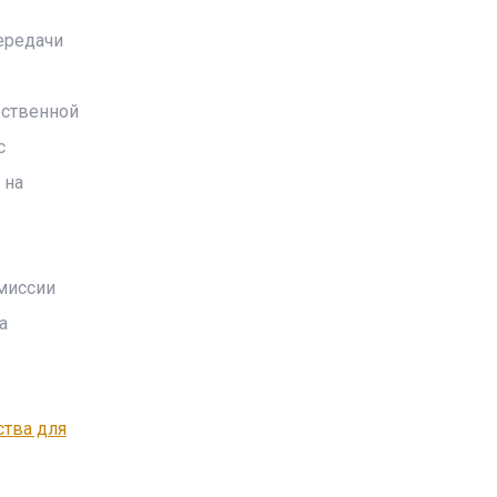
ередачи
рственной
с
 на
миссии
а
ства для