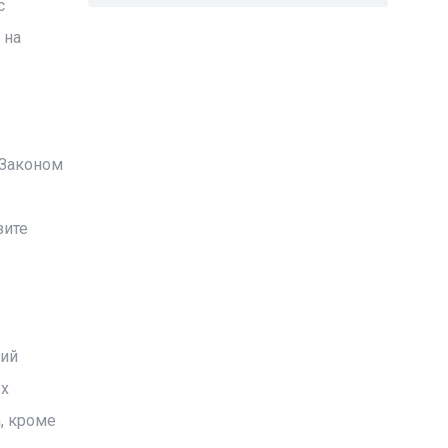
с
 на
 Законом
зите
ний
ых
, кроме