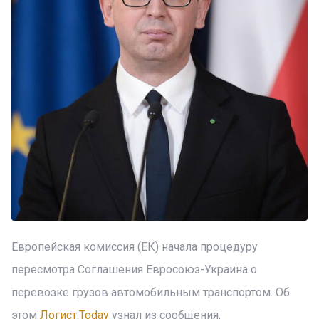
Европейская комиссия (ЕК) начала процедуру
пересмотра Соглашения Евросоюз-Украина о
перевозке грузов автомобильным транспортом. Об
этом
Логист.Today
узнал из сообщения,