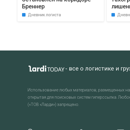
Бреннер
лишен
Дневник логиста
Дневн
- все о логистике и гр
Использование любых материалов, размещенных на 
открытая для поисковых систем гиперссылка. Любо
(«ТОВ «Ларди») запрещено.