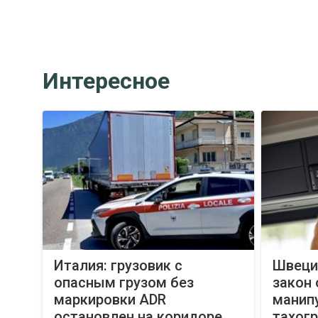
Интересное
Италия: грузовик с
Швеция
опасным грузом без
закон 
маркировки ADR
манип
остановлен на коридоре
тахог