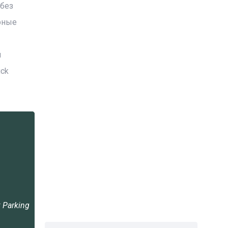
 без
рные
и
uck
 Parking