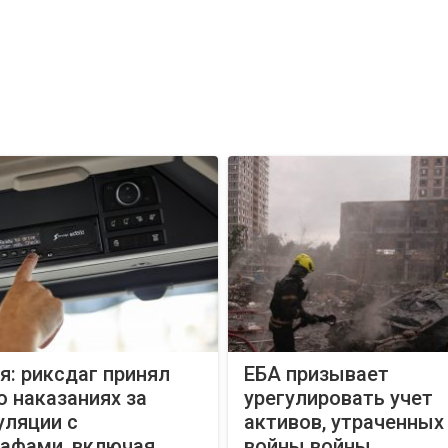
: риксдаг принял
ЕБА призывает
о наказаниях за
урегулировать учет
уляции с
активов, утраченных 
рафами, включая
войны войны