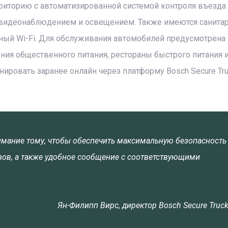
риторию с автоматизированной системой контроля въезда
 видеонаблюдением и освещением. Также имеются санита
ный Wi-Fi. Для обслуживания автомобилей предусмотрена
ения общественного питания, рестораны быстрого питания 
ировать заранее онлайн через платформу Bosch Secure Tr
мание тому, чтобы обеспечить максимальную безопасность
узов, а также удобное сообщение с соответствующими
Ян-Филипп Вирс, директор Bosch Secure Truck