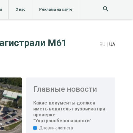
й
О нас
Реклама на сайте
магистрали М61
RU
UA
Главные новости
Какие документы должен
иметь водитель грузовика при
проверке
"Укртрансбезопасности"
Дневник логиста