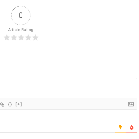
0
Article Rating
{}
[+]