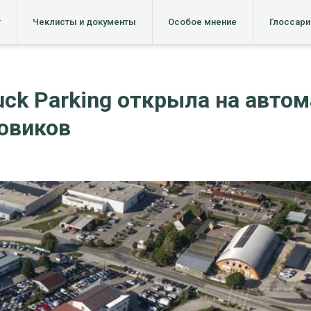
т
Чеклисты и документы
Особое мнение
Глоссари
ruck Parking открыла на авто
зовиков