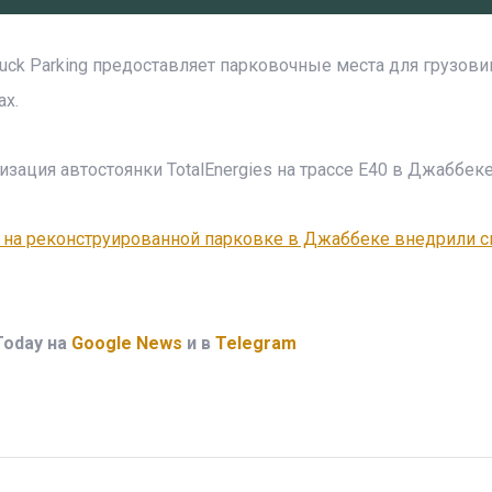
ruck Parking предоставляет парковочные места для грузов
ах.
ация автостоянки TotalEnergies на трассе E40 в Джаббеке
: на реконструированной парковке в Джаббеке внедрили с
Today на
Google News
и в
Telegram