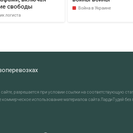
ие свободы
Война в Украине
ик логиста
узоперевозках
сайте, разрешается при условии ссылки на соответствующую стат
е коммерческое использование материалов сайта ЛардиТудей без