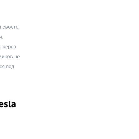
ы своего
и,
о через
виков не
ся под