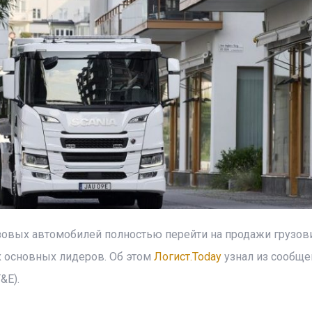
зовых автомобилей полностью перейти на продажи грузов
х основных лидеров. Об этом
Логист.Today
узнал из сообще
&E).