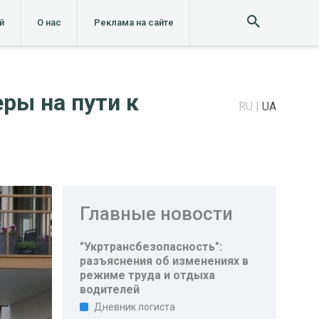
й
О нас
Реклама на сайте
ры на пути к
RU
UA
Главные новости
"Укртрансбезопасность":
разъяснения об изменениях в
режиме труда и отдыха
водителей
Дневник логиста