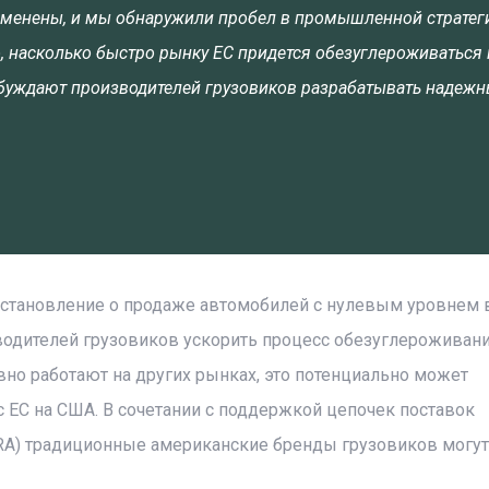
зменены, и мы обнаружили пробел в промышленной стратег
о, насколько быстро рынку ЕС придется обезуглероживаться 
обуждают производителей грузовиков разрабатывать надеж
постановление о продаже автомобилей с нулевым уровнем
водителей грузовиков ускорить процесс обезуглероживани
но работают на других рынках, это потенциально может
 ЕС на США. В сочетании с поддержкой цепочек поставок
RA) традиционные американские бренды грузовиков могут