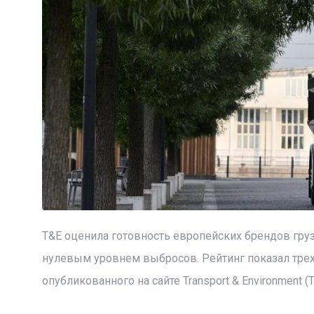
T&E оценила готовность европейских брендов гру
нулевым уровнем выбросов. Рейтинг показал тре
опубликованного на сайте Transport & Environment (T