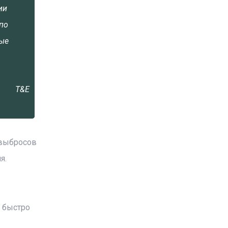
ии
по
ные
T&E
 выбросов
я.
 быстро