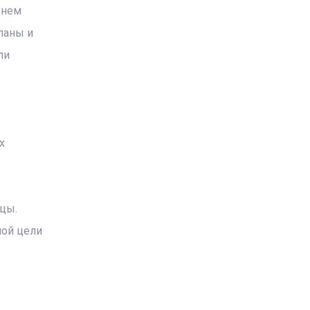
внем
ланы и
ли
х
цы.
ной цели