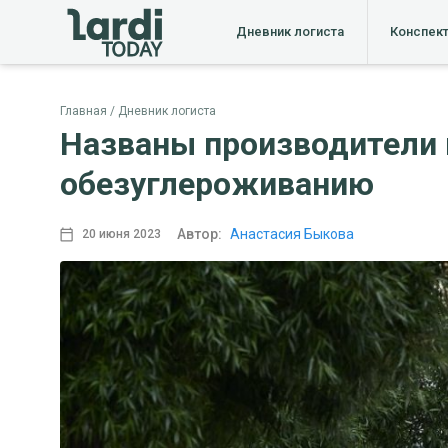
Дневник логиста
Конспек
Главная
Дневник логиста
Названы производители 
обезуглероживанию
Автор:
Анастасия Быкова
20 июня 2023