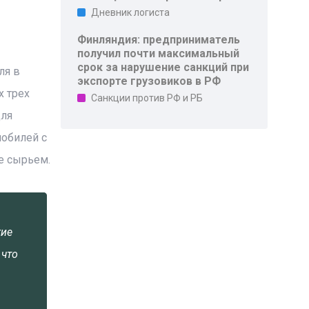
Дневник логиста
Финляндия: предприниматель
получил почти максимальный
срок за нарушение санкций при
ля в
экспорте грузовиков в РФ
х трех
Санкции против РФ и РБ
для
мобилей с
е сырьем.
кие
 что